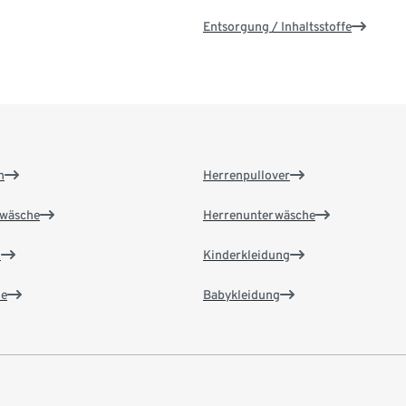
Entsorgung / Inhaltsstoffe
n
Herrenpullover
wäsche
Herrenunterwäsche
n
Kinderkleidung
e
Babykleidung