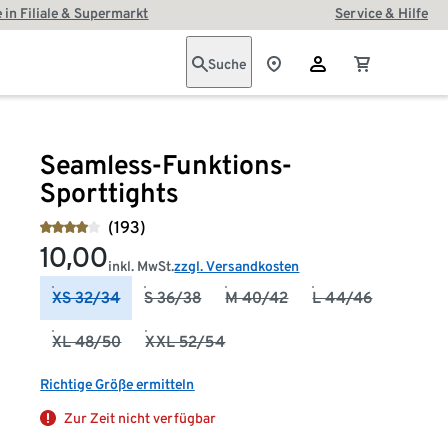
 in Filiale & Supermarkt
Service & Hilfe
Suche
Seamless-Funktions-
Sporttights
(193)
10,00
inkl. MwSt.
zzgl. Versandkosten
XS 32/34
S 36/38
M 40/42
L 44/46
XL 48/50
XXL 52/54
Richtige Größe ermitteln
Zur Zeit nicht verfügbar