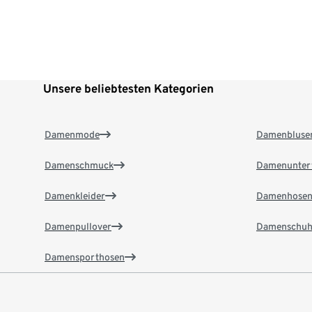
Unsere beliebtesten Kategorien
Damenmode
Damenbluse
Damenschmuck
Damenunter
Damenkleider
Damenhose
Damenpullover
Damenschuh
Damensporthosen