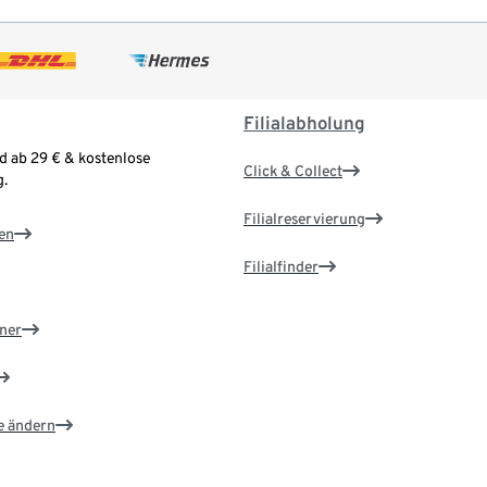
Filialabholung
d ab 29 € & kostenlose
Click & Collect
.
Filialreservierung
en
Filialfinder
ner
e ändern