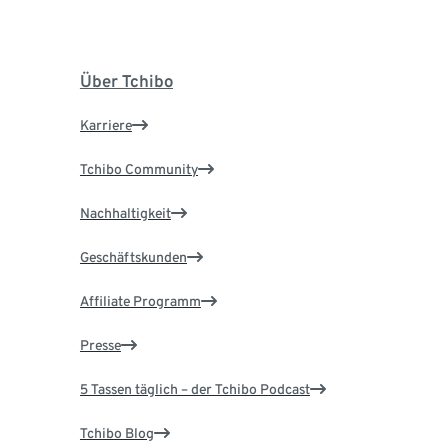
Über Tchibo
Karriere
Tchibo Community
Nachhaltigkeit
Geschäftskunden
Affiliate Programm
Presse
5 Tassen täglich – der Tchibo Podcast
Tchibo Blog