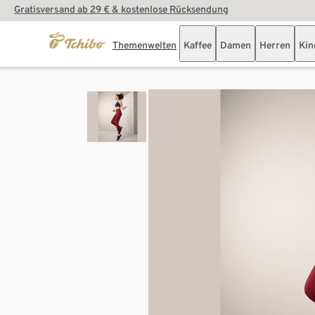
Gratisversand ab 29 € & kostenlose Rücksendung
Themenwelten
Kaffee
Damen
Herren
Kin