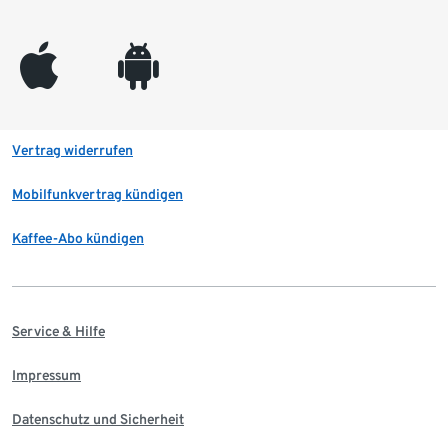
appleinc
android
Vertrag widerrufen
Mobilfunkvertrag kündigen
Kaffee-Abo kündigen
Service & Hilfe
Impressum
Datenschutz und Sicherheit