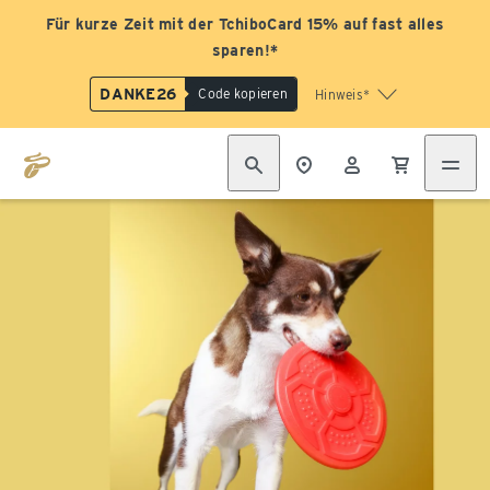
Für kurze Zeit mit der TchiboCard 15% auf fast alles
sparen!*
DANKE26
Code kopieren
Hinweis*