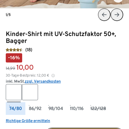
1/5
Kinder-Shirt mit UV-Schutzfaktor 50+,
Bagger
(18)
-16%
10,00
14,99
30-Tage-Bestpreis:
12,00
€
inkl. MwSt.
zzgl. Versandkosten
74/80
86/92
98/104
110/116
122/128
Richtige Größe ermitteln