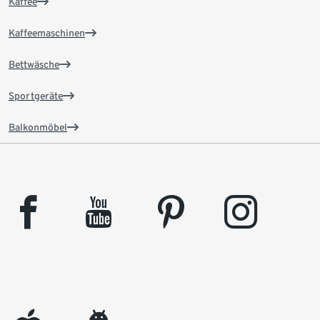
Kaffee
Kaffeemaschinen
Bettwäsche
Sportgeräte
Balkonmöbel
facebook
youtube
pinterest
instagram