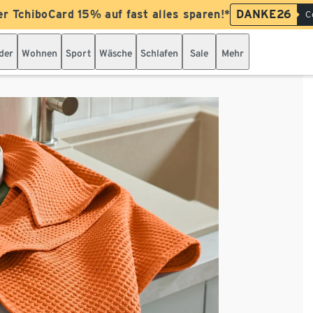
er TchiboCard 15% auf fast alles sparen!*
DANKE26
C
der
Wohnen
Sport
Wäsche
Schlafen
Sale
Mehr