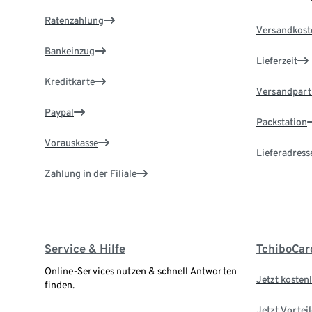
Ratenzahlung
Versandkost
Bankeinzug
Lieferzeit
Kreditkarte
Versandpart
Paypal
Packstation
Vorauskasse
Lieferadress
Zahlung in der Filiale
Service & Hilfe
TchiboCar
Online-Services nutzen & schnell Antworten
Jetzt kostenl
finden.
Jetzt Vortei