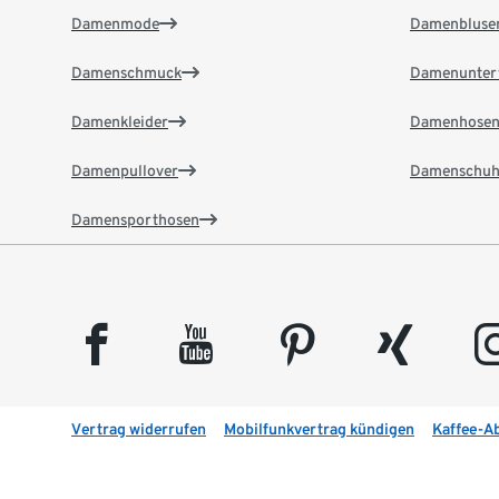
Damenmode
Damenbluse
Damenschmuck
Damenunter
Damenkleider
Damenhose
Damenpullover
Damenschuh
Damensporthosen
facebook
youtube
pinterest
xing
insta
Vertrag widerrufen
Mobilfunkvertrag kündigen
Kaffee-A