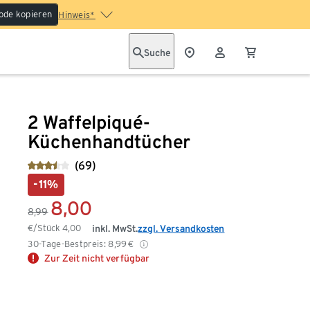
ode kopieren
Hinweis*
Suche
2 Waffelpiqué-
Küchenhandtücher
(69)
-11%
8,00
8,99
€/Stück
4,00
inkl. MwSt.
zzgl. Versandkosten
30-Tage-Bestpreis:
8,99
€
Zur Zeit nicht verfügbar