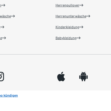
n
Herrenpullover
wäsche
Herrenunterwäsche
n
Kinderkleidung
e
Babykleidung
gram
appleinc
android
bo kündigen