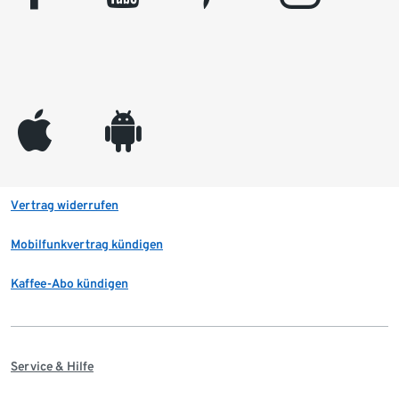
appleinc
android
Vertrag widerrufen
Mobilfunkvertrag kündigen
Kaffee-Abo kündigen
Service & Hilfe