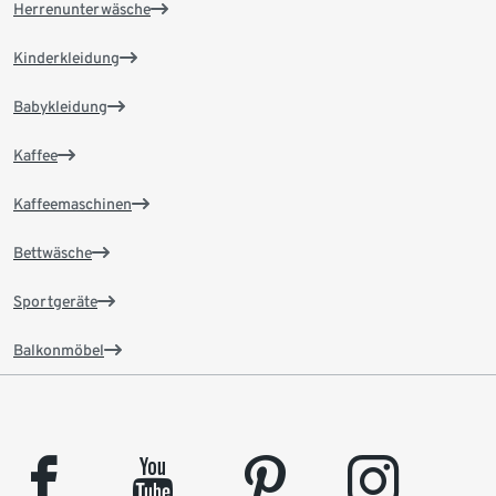
Herrenunterwäsche
Kinderkleidung
Babykleidung
Kaffee
Kaffeemaschinen
Bettwäsche
Sportgeräte
Balkonmöbel
facebook
youtube
pinterest
instagram