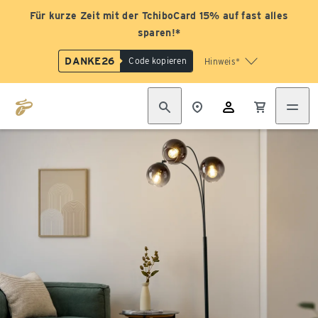
Für kurze Zeit mit der TchiboCard 15% auf fast alles
sparen!*
DANKE26
Code kopieren
Hinweis*