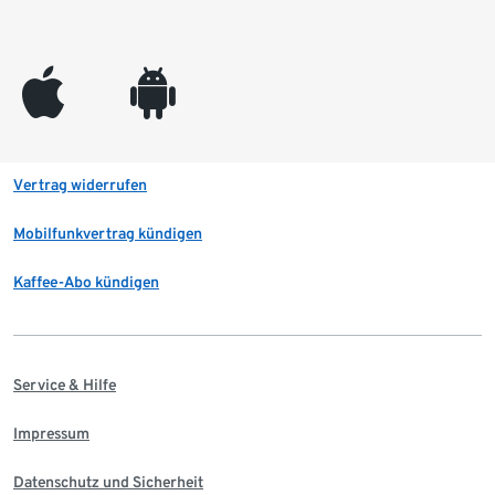
appleinc
android
Vertrag widerrufen
Mobilfunkvertrag kündigen
Kaffee-Abo kündigen
Service & Hilfe
Impressum
Datenschutz und Sicherheit