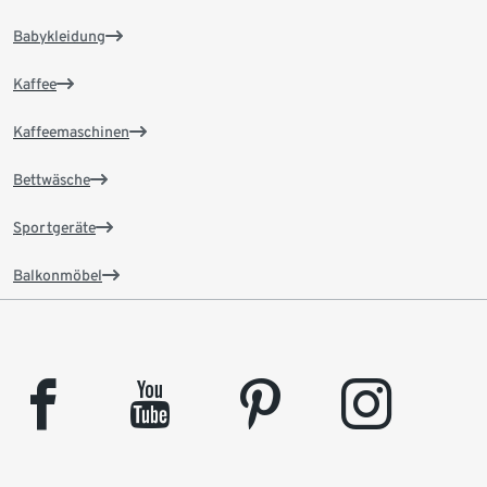
Babykleidung
Kaffee
Kaffeemaschinen
Bettwäsche
Sportgeräte
Balkonmöbel
facebook
youtube
pinterest
instagram