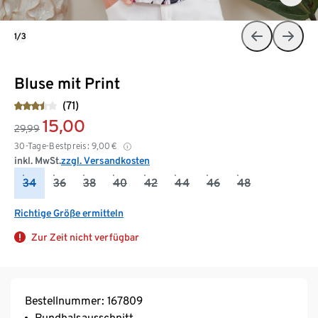
1/3
Bluse mit Print
(71)
15,00
29,99
30-Tage-Bestpreis:
9,00
€
inkl. MwSt.
zzgl. Versandkosten
34
36
38
40
42
44
46
48
Richtige Größe ermitteln
Zur Zeit nicht verfügbar
Bestellnummer: 167809
Rundhalsausschnitt