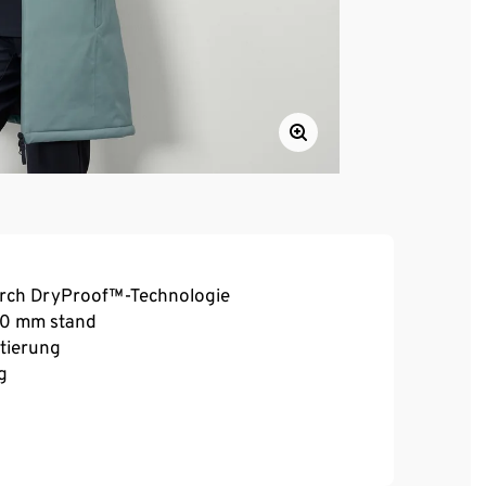
urch DryProof™-Technologie
000 mm stand
tierung
g
und Stopper