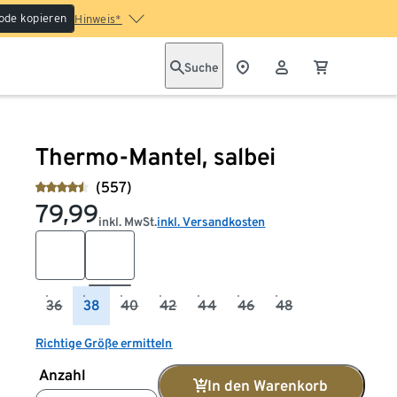
ode kopieren
Hinweis*
Suche
Thermo-Mantel, salbei
(557)
79,99
inkl. MwSt.
inkl. Versandkosten
36
38
40
42
44
46
48
Richtige Größe ermitteln
Anzahl
In den Warenkorb