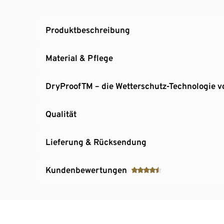
2-Wege-Reißverschluss mit Kinnschutz und U
2 seitliche Reißverschluss-Eingrifftaschen
Produktbeschreibung
1 Reißverschluss-Brusttasche
Innenliegende Taschen: 1 Klettverschluss- u
Material & Pflege
Hinten etwas länger geschnitten
Verstellbarer Ärmelsaum durch Klettverschlu
DryProofTM – die Wetterschutz-Technologie v
Qualität
Lieferung & Rücksendung
Kundenbewertungen