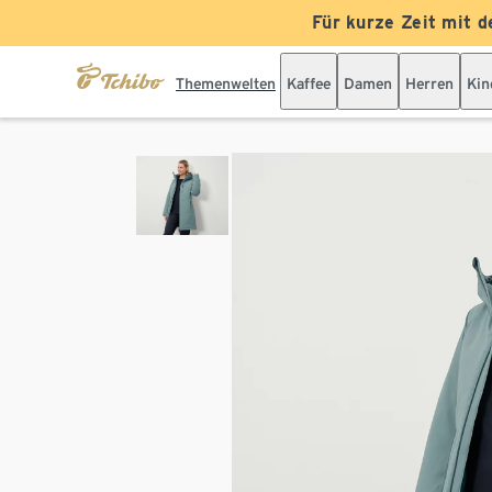
Für kurze Zeit mit d
Themenwelten
Kaffee
Damen
Herren
Kin