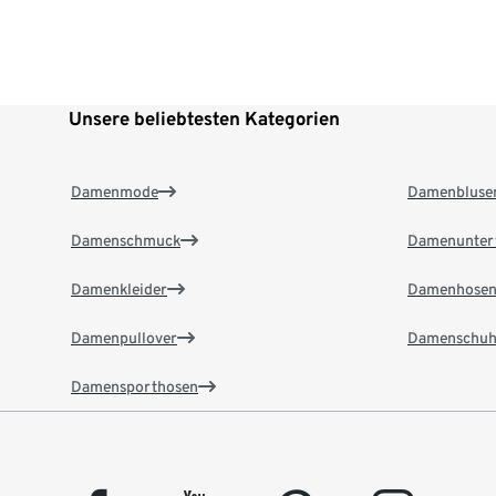
Unsere beliebtesten Kategorien
Damenmode
Damenbluse
Damenschmuck
Damenunter
Damenkleider
Damenhose
Damenpullover
Damenschuh
Damensporthosen