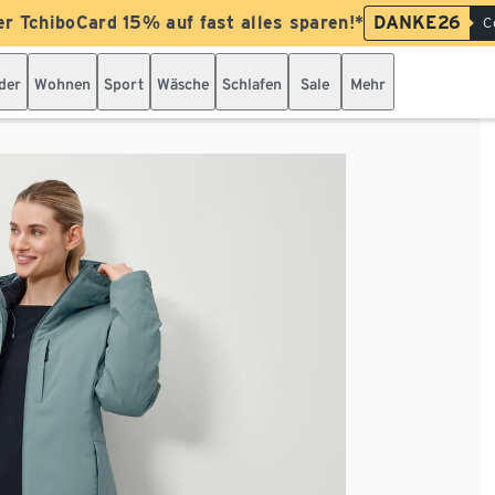
er TchiboCard 15% auf fast alles sparen!*
DANKE26
C
der
Wohnen
Sport
Wäsche
Schlafen
Sale
Mehr