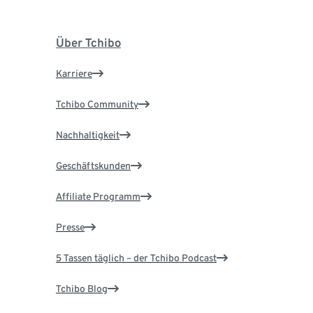
Über Tchibo
Karriere
Tchibo Community
Nachhaltigkeit
Geschäftskunden
Affiliate Programm
Presse
5 Tassen täglich – der Tchibo Podcast
Tchibo Blog