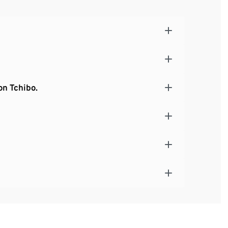
ntertritt
nd 1 Mesh-Tasche
ss
on Tchibo.