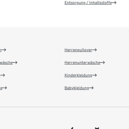
Entsorgung / Inhaltsstoffe
n
Herrenpullover
wäsche
Herrenunterwäsche
n
Kinderkleidung
e
Babykleidung