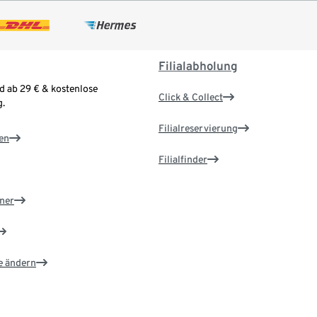
Filialabholung
d ab 29 € & kostenlose
Click & Collect
.
Filialreservierung
en
Filialfinder
ner
e ändern