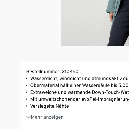
Bestellnummer: 210450
Wasserdicht, winddicht und atmungsaktiv d
Obermaterial hält einer Wassersäule bis 5.
Extraweiche und wärmende Down-Touch-Wat
Mit umweltschonender evoPel-Imprägnierun
Versiegelte Nähte
Weitenregulierung der Taille mit Kordelzug 
Mehr anzeigen
Weiten- und höhenverstellbare Kapuze
Besonders hochschließender Kragen