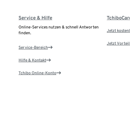
Service & Hilfe
TchiboCar
Online-Services nutzen & schnell Antworten
Jetzt kostenl
finden.
Jetzt Vortei
Service-Bereich
Hilfe & Kontakt
Tchibo Online-Konto