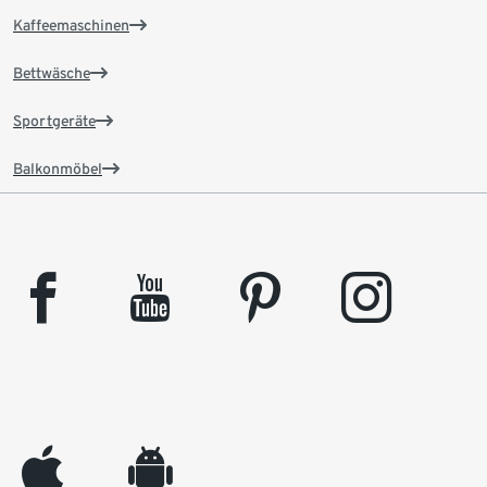
Kaffeemaschinen
Bettwäsche
Sportgeräte
Balkonmöbel
facebook
youtube
pinterest
instagram
appleinc
android