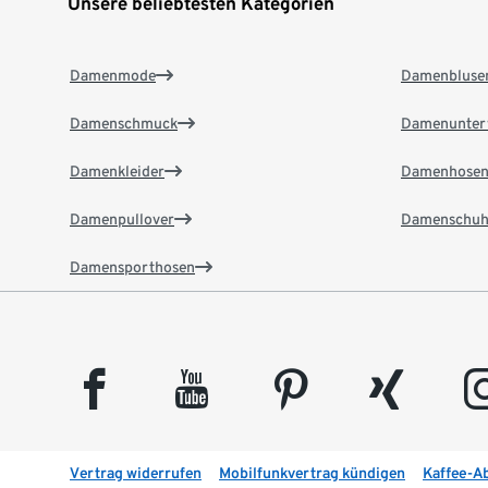
Unsere beliebtesten Kategorien
Damenmode
Damenbluse
Damenschmuck
Damenunter
Damenkleider
Damenhose
Damenpullover
Damenschuh
Damensporthosen
facebook
youtube
pinterest
xing
insta
Vertrag widerrufen
Mobilfunkvertrag kündigen
Kaffee-A