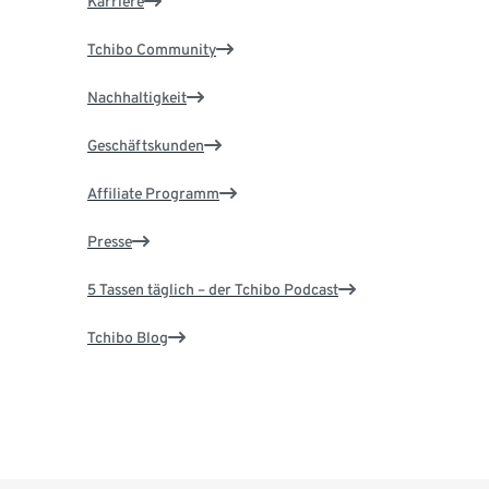
Karriere
Tchibo Community
Nachhaltigkeit
Geschäftskunden
Affiliate Programm
Presse
5 Tassen täglich – der Tchibo Podcast
Tchibo Blog