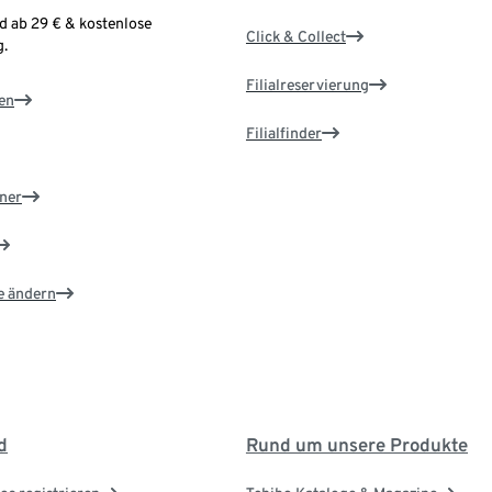
d ab 29 € & kostenlose
Click & Collect
.
Filialreservierung
en
Filialfinder
ner
e ändern
d
Rund um unsere Produkte