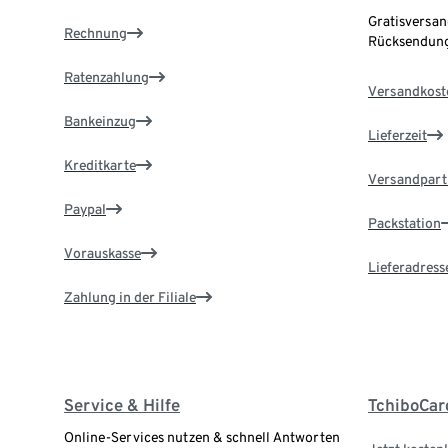
Gratisversan
Rechnung
Rücksendung
Ratenzahlung
Versandkost
Bankeinzug
Lieferzeit
Kreditkarte
Versandpart
Paypal
Packstation
Vorauskasse
Lieferadress
Zahlung in der Filiale
Service & Hilfe
TchiboCar
Online-Services nutzen & schnell Antworten