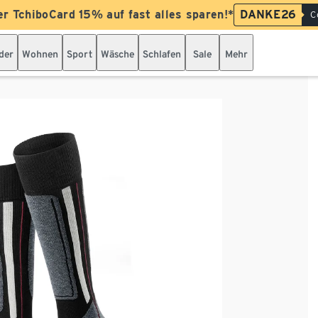
er TchiboCard 15% auf fast alles sparen!*
DANKE26
C
der
Wohnen
Sport
Wäsche
Schlafen
Sale
Mehr