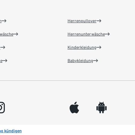
n
Herrenpullover
wäsche
Herrenunterwäsche
n
Kinderkleidung
e
Babykleidung
gram
appleinc
android
bo kündigen