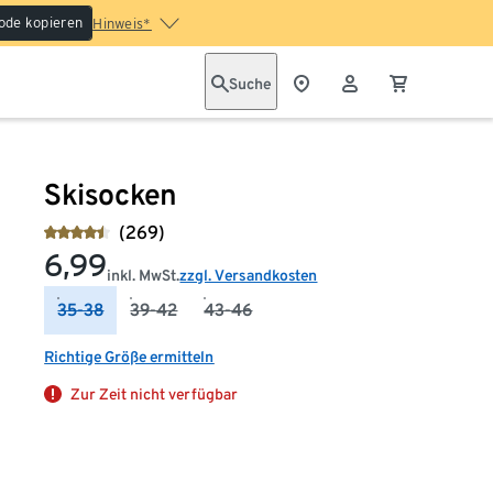
ode kopieren
Hinweis*
Suche
Skisocken
(269)
6,99
inkl. MwSt.
zzgl. Versandkosten
35-38
39-42
43-46
Richtige Größe ermitteln
Zur Zeit nicht verfügbar