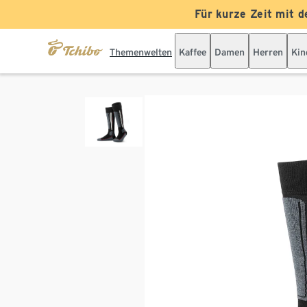
Für kurze Zeit mit d
Themenwelten
Kaffee
Damen
Herren
Kin