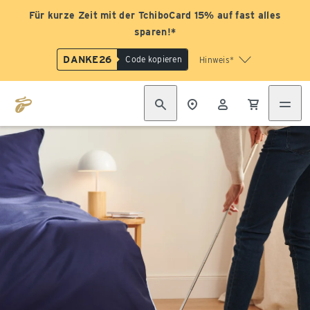
Für kurze Zeit mit der TchiboCard 15% auf fast alles
sparen!*
DANKE26
Code kopieren
Hinweis*