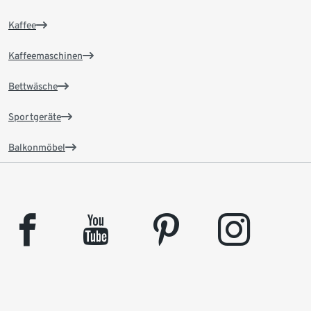
Kaffee
Kaffeemaschinen
Bettwäsche
Sportgeräte
Balkonmöbel
facebook
youtube
pinterest
instagram