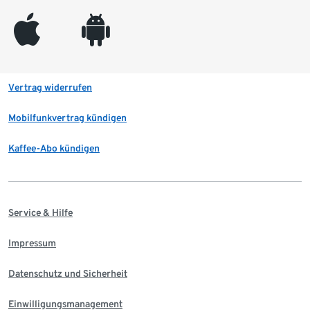
appleinc
android
Vertrag widerrufen
Mobilfunkvertrag kündigen
Kaffee-Abo kündigen
Service & Hilfe
Impressum
Datenschutz und Sicherheit
Einwilligungsmanagement