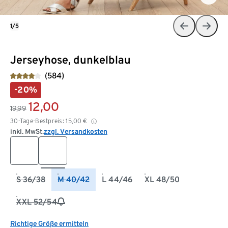
1/5
Jerseyhose, dunkelblau
(584)
-20%
12,00
19,99
30-Tage-Bestpreis:
15,00
€
inkl. MwSt.
zzgl. Versandkosten
S 36/38
M 40/42
L 44/46
XL 48/50
XXL 52/54
Richtige Größe ermitteln