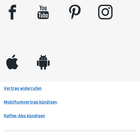
facebook
youtube
pinterest
instagram
appleinc
android
Vertrag widerrufen
Mobilfunkvertrag kündigen
Kaffee-Abo kündigen