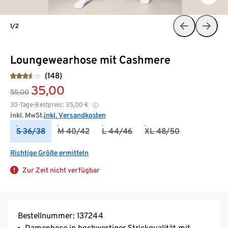
1/2
Loungewearhose mit Cashmere
(148)
35,00
55,00
30-Tage-Bestpreis:
35,00
€
inkl. MwSt.
inkl. Versandkosten
S 36/38
M 40/42
L 44/46
XL 48/50
Richtige Größe ermitteln
Zur Zeit nicht verfügbar
Bestellnummer: 137244
Damenhose in hochwertiger Strickqualität mit