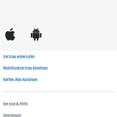
appleinc
android
Vertrag widerrufen
Mobilfunkvertrag kündigen
Kaffee-Abo kündigen
Service & Hilfe
Impressum