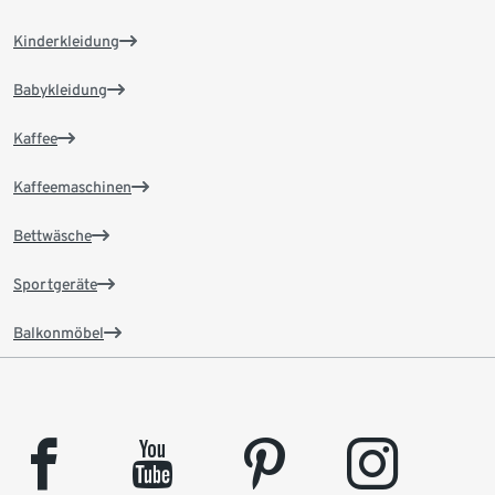
Kinderkleidung
Babykleidung
Kaffee
Kaffeemaschinen
Bettwäsche
Sportgeräte
Balkonmöbel
facebook
youtube
pinterest
instagram