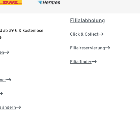
Filialabholung
d ab 29 € & kostenlose
Click & Collect
.
Filialreservierung
en
Filialfinder
ner
e ändern