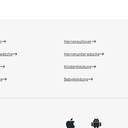
n
Herrenpullover
wäsche
Herrenunterwäsche
n
Kinderkleidung
e
Babykleidung
appleinc
android