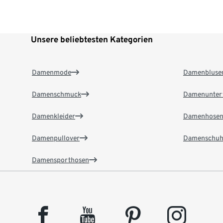
Unsere beliebtesten Kategorien
Damenmode
Damenbluse
Damenschmuck
Damenunter
Damenkleider
Damenhose
Damenpullover
Damenschuh
Damensporthosen
facebook
youtube
pinterest
instagram