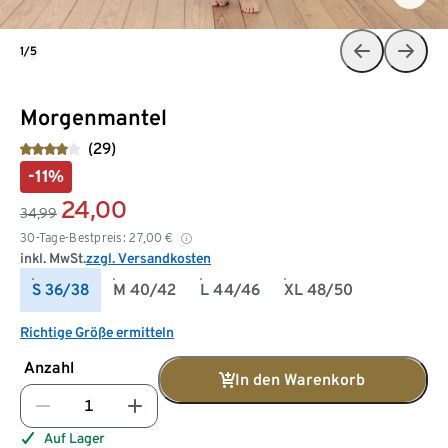
1/5
Morgenmantel
(29)
-11%
24,00
34,99
30-Tage-Bestpreis:
27,00
€
inkl. MwSt.
zzgl. Versandkosten
S 36/38
M 40/42
L 44/46
XL 48/50
Richtige Größe ermitteln
Anzahl
In den Warenkorb
Auf Lager