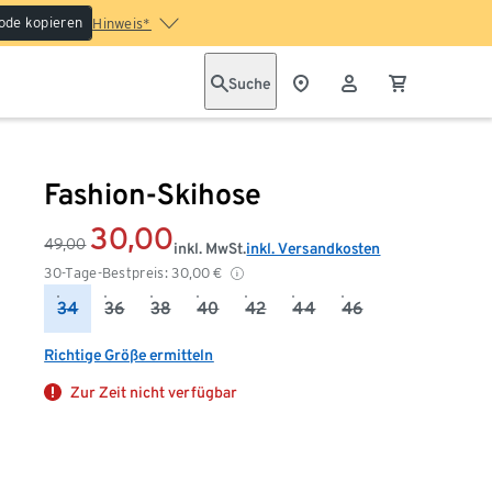
ode kopieren
Hinweis*
Suche
Fashion-Skihose
30,00
49,00
inkl. MwSt.
inkl. Versandkosten
30-Tage-Bestpreis:
30,00
€
34
36
38
40
42
44
46
Richtige Größe ermitteln
Zur Zeit nicht verfügbar