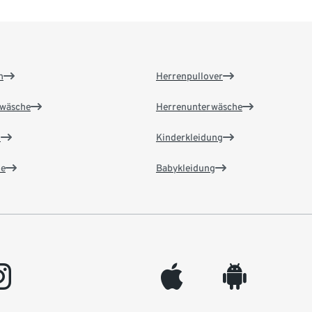
n
Herrenpullover
wäsche
Herrenunterwäsche
n
Kinderkleidung
e
Babykleidung
gram
appleinc
android