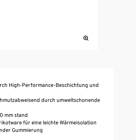
urch High-Performance-Beschichtung und
 schmutzabweisend durch umweltschonende
000 mm stand
rikotware für eine leichte Wärmeisolation
ender Gummierung
nenseiten