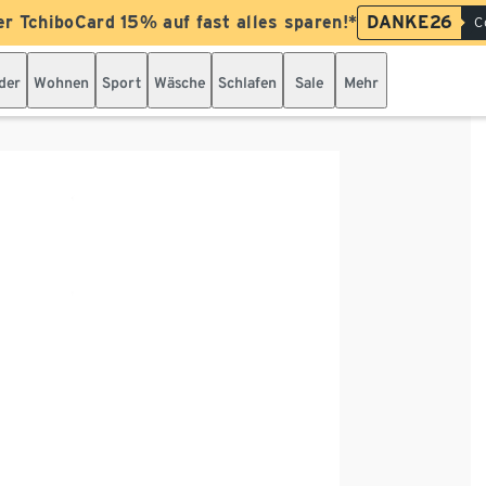
er TchiboCard 15% auf fast alles sparen!*
DANKE26
C
der
Wohnen
Sport
Wäsche
Schlafen
Sale
Mehr