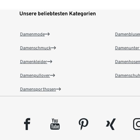
Unsere beliebtesten Kategorien
Damenmode
Damenbluse
Damenschmuck
Damenunter
Damenkleider
Damenhose
Damenpullover
Damenschuh
Damensporthosen
facebook
youtube
pinterest
xing
insta