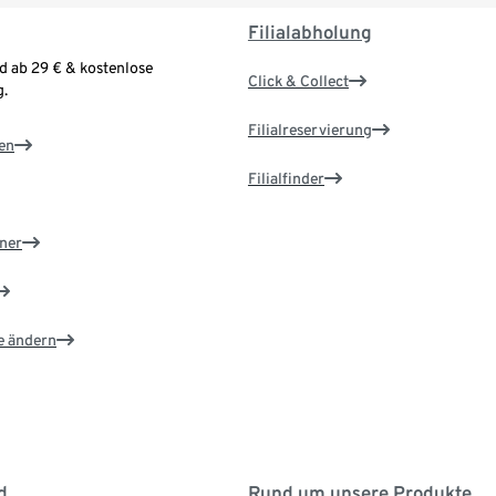
Filialabholung
d ab 29 € & kostenlose
Click & Collect
.
Filialreservierung
en
Filialfinder
ner
e ändern
d
Rund um unsere Produkte