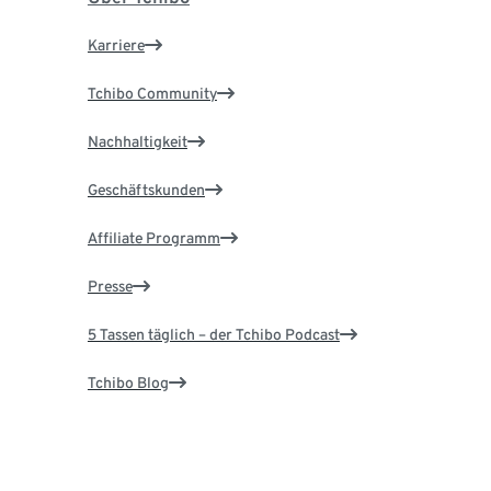
Karriere
Tchibo Community
Nachhaltigkeit
Geschäftskunden
Affiliate Programm
Presse
5 Tassen täglich – der Tchibo Podcast
Tchibo Blog