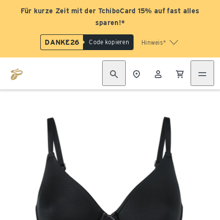
Für kurze Zeit mit der TchiboCard 15% auf fast alles
sparen!*
DANKE26
Code kopieren
Hinweis*