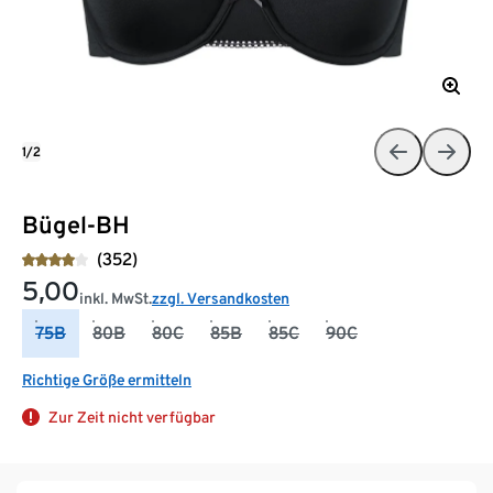
1/2
Bügel-BH
(352)
5,00
inkl. MwSt.
zzgl. Versandkosten
75B
80B
80C
85B
85C
90C
Richtige Größe ermitteln
Zur Zeit nicht verfügbar