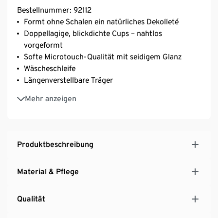
Bestellnummer: 92112
Formt ohne Schalen ein natürliches Dekolleté
Doppellagige, blickdichte Cups – nahtlos
vorgeformt
Softe Microtouch-Qualität mit seidigem Glanz
Wäscheschleife
Längenverstellbare Träger
Mit Elasthan: formbeständig, perfekter Sitz, hoher
Mehr anzeigen
Tragekomfort
3-fach verstellbarer SoftSeal®-Häkchenverschluss
Optimale Passform: Träger- und Verschlussbreite
proportional an Cup-Größe angepasst
Produktbeschreibung
Mit elastischer Zierkante
Material & Pflege
Qualität