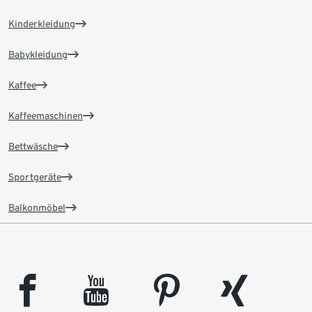
Kinderkleidung
Babykleidung
Kaffee
Kaffeemaschinen
Bettwäsche
Sportgeräte
Balkonmöbel
facebook
youtube
pinterest
xing