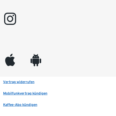
instagram
appleinc
android
Vertrag widerrufen
Mobilfunkvertrag kündigen
Kaffee-Abo kündigen