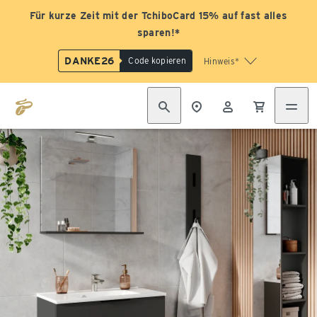
Für kurze Zeit mit der TchiboCard 15% auf fast alles
sparen!*
DANKE26
Code kopieren
Hinweis*