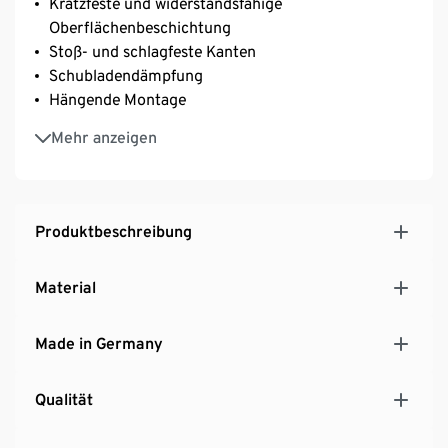
Kratzfeste und widerstandsfähige
Oberflächenbeschichtung
Stoß- und schlagfeste Kanten
Schubladendämpfung
Hängende Montage
Mit Kantengriffen aus Metall
Mehr anzeigen
Mineralguss-Becken mit lackierter Beschichtung
Umweltfreundlich ohne Styropor verpackt
Hersteller: Germania
MADE IN GERMANY
Produktbeschreibung
Material
Made in Germany
Qualität