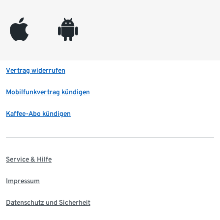
appleinc
android
Vertrag widerrufen
Mobilfunkvertrag kündigen
Kaffee-Abo kündigen
Service & Hilfe
Impressum
Datenschutz und Sicherheit