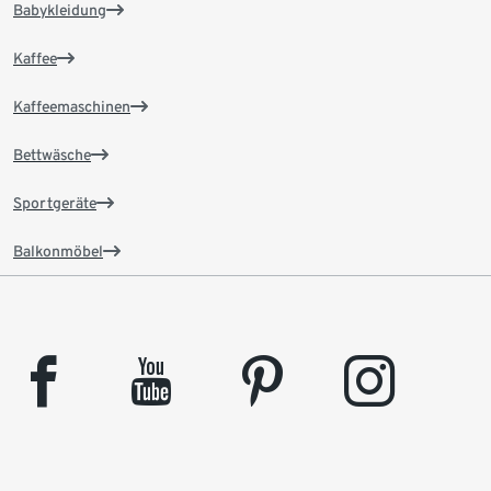
Babykleidung
Kaffee
Kaffeemaschinen
Bettwäsche
Sportgeräte
Balkonmöbel
facebook
youtube
pinterest
instagram