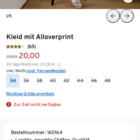
1/5
Kleid mit Alloverprint
(65)
20,00
39,99
30-Tage-Bestpreis:
20,00
€
inkl. MwSt.
zzgl. Versandkosten
34
36
38
40
42
44
46
48
Richtige Größe ermitteln
Zur Zeit nicht verfügbar
Bestellnummer: 160164
Leichte, gewebte Chiffon-Qualität