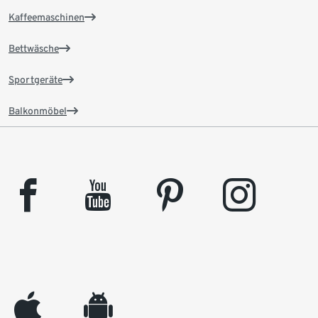
Kaffeemaschinen
Bettwäsche
Sportgeräte
Balkonmöbel
facebook
youtube
pinterest
instagram
appleinc
android