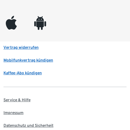
appleinc
android
Vertrag widerrufen
Mobilfunkvertrag kündigen
Kaffee-Abo kündigen
Service & Hilfe
Impressum
Datenschutz und Sicherheit