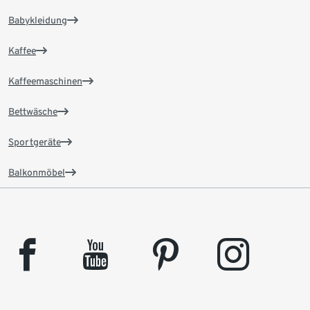
Babykleidung
Kaffee
Kaffeemaschinen
Bettwäsche
Sportgeräte
Balkonmöbel
facebook
youtube
pinterest
instagram