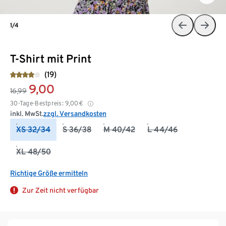
1/4
T-Shirt mit Print
(19)
9,00
16,99
30-Tage-Bestpreis:
9,00
€
inkl. MwSt.
zzgl. Versandkosten
XS 32/34
S 36/38
M 40/42
L 44/46
XL 48/50
Richtige Größe ermitteln
Zur Zeit nicht verfügbar