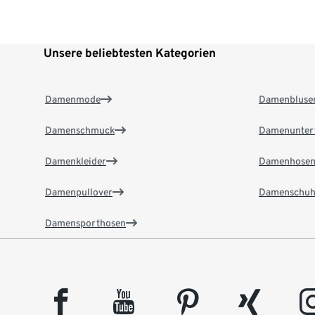
Unsere beliebtesten Kategorien
Damenmode
Damenbluse
Damenschmuck
Damenunter
Damenkleider
Damenhose
Damenpullover
Damenschuh
Damensporthosen
facebook
youtube
pinterest
xing
insta