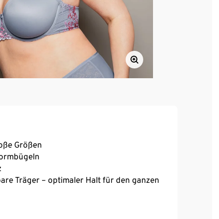
roße Größen
 Formbügeln
z
bare Träger – optimaler Halt für den ganzen
, hoher Tragekomfort
chluss – passt sich angenehm an