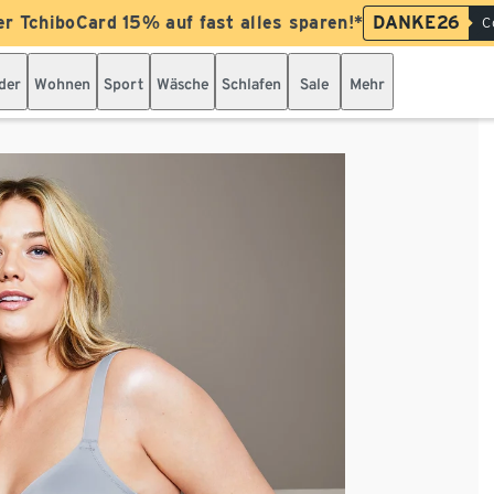
er TchiboCard 15% auf fast alles sparen!*
DANKE26
C
der
Wohnen
Sport
Wäsche
Schlafen
Sale
Mehr