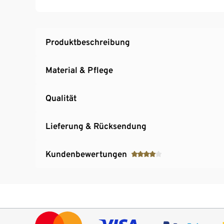
Dekorative, weiche Spitze an den Flügeln un
Besonders bequem auch bei Größen bis E-C
Mit dekorativer Wäscheschleife als stilvoller
Produktbeschreibung
Material & Pflege
Qualität
Lieferung & Rücksendung
Kundenbewertungen