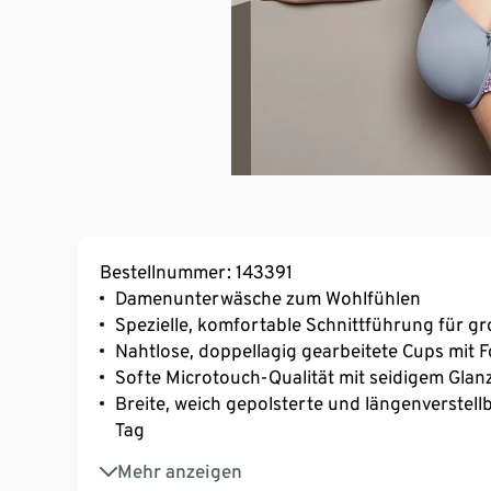
Bestellnummer: 143391
Damenunterwäsche zum Wohlfühlen
Spezielle, komfortable Schnittführung für g
Nahtlose, doppellagig gearbeitete Cups mit
Softe Microtouch-Qualität mit seidigem Glan
Breite, weich gepolsterte und längenverstell
Tag
Mit Elasthan: formbeständig, perfekter Sitz
Mehr anzeigen
3-fach verstellbarer SoftSeal®-Häkchenvers