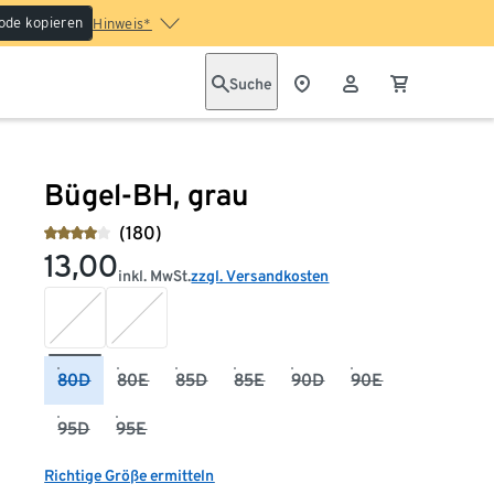
ode kopieren
Hinweis*
Suche
Bügel-BH, grau
(180)
13,00
inkl. MwSt.
zzgl. Versandkosten
80D
80E
85D
85E
90D
90E
95D
95E
Richtige Größe ermitteln