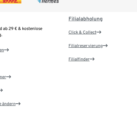
Filialabholung
d ab 29 € & kostenlose
Click & Collect
.
Filialreservierung
en
Filialfinder
ner
e ändern