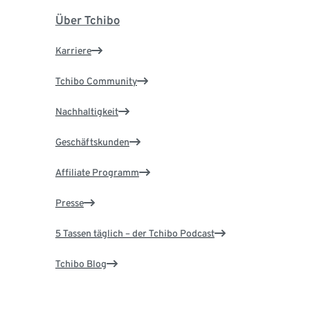
Über Tchibo
Karriere
Tchibo Community
Nachhaltigkeit
Geschäftskunden
Affiliate Programm
Presse
5 Tassen täglich – der Tchibo Podcast
Tchibo Blog