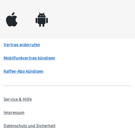
appleinc
android
Vertrag widerrufen
Mobilfunkvertrag kündigen
Kaffee-Abo kündigen
Service & Hilfe
Impressum
Datenschutz und Sicherheit