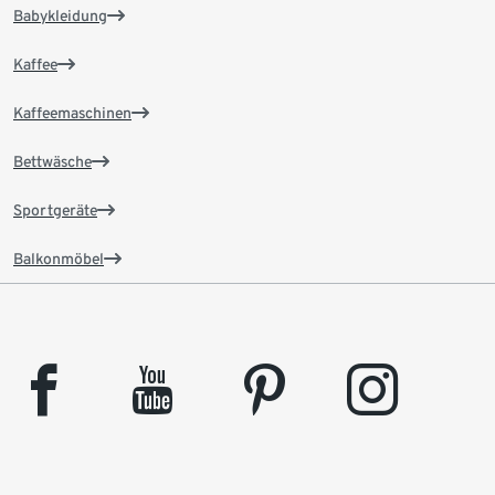
Babykleidung
Kaffee
Kaffeemaschinen
Bettwäsche
Sportgeräte
Balkonmöbel
facebook
youtube
pinterest
instagram