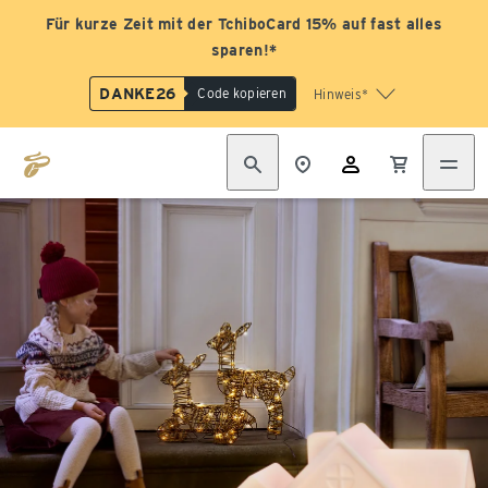
Für kurze Zeit mit der TchiboCard 15% auf fast alles
sparen!*
DANKE26
Code kopieren
Hinweis*