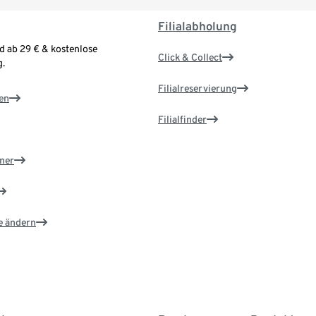
Filialabholung
d ab 29 € & kostenlose
Click & Collect
.
Filialreservierung
en
Filialfinder
ner
e ändern