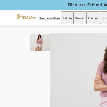
Für kurze Zeit mit d
Themenwelten
Kaffee
Damen
Herren
Kin