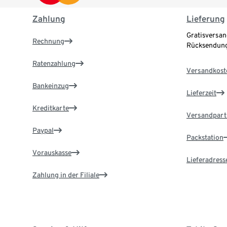
Zahlung
Lieferung
Gratisversan
Rechnung
Rücksendung
Ratenzahlung
Versandkost
Bankeinzug
Lieferzeit
Kreditkarte
Versandpart
Paypal
Packstation
Vorauskasse
Lieferadress
Zahlung in der Filiale