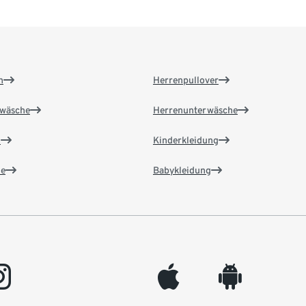
n
Herrenpullover
wäsche
Herrenunterwäsche
n
Kinderkleidung
e
Babykleidung
gram
appleinc
android