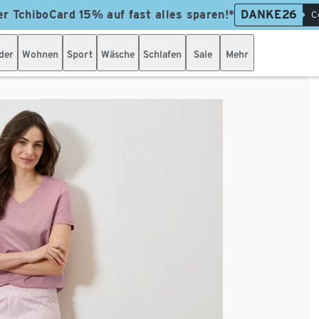
er TchiboCard 15% auf fast alles sparen!*
DANKE26
C
der
Wohnen
Sport
Wäsche
Schlafen
Sale
Mehr