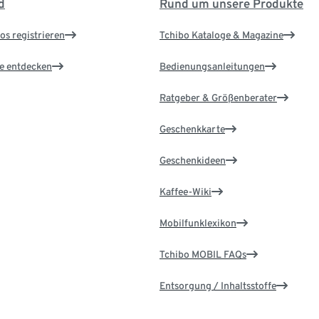
d
Rund um unsere Produkte
os registrieren
Tchibo Kataloge & Magazine
le entdecken
Bedienungsanleitungen
Ratgeber & Größenberater
Geschenkkarte
Geschenkideen
Kaffee-Wiki
Mobilfunklexikon
Tchibo MOBIL FAQs
Entsorgung / Inhaltsstoffe