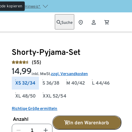
ode kopieren
Hinweis*
Suche
Shorty-Pyjama-Set
(55)
14,99
inkl. MwSt.
zzgl. Versandkosten
XS 32/34
S 36/38
M 40/42
L 44/46
XL 48/50
XXL 52/54
Richtige Größe ermitteln
Anzahl
In den Warenkorb