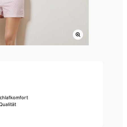
Schlafkomfort
Qualität
ials, zertifiziert durch CU 809415