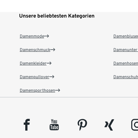
Unsere beliebtesten Kategorien
Damenmode
Damenbluse
Damenschmuck
Damenunter
Damenkleider
Damenhose
Damenpullover
Damenschuh
Damensporthosen
facebook
youtube
pinterest
xing
insta