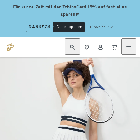
Für kurze Zeit mit der TchiboCard 15% auf fast alles
sparen!*
DANKE26
Code kopieren
Hinweis*