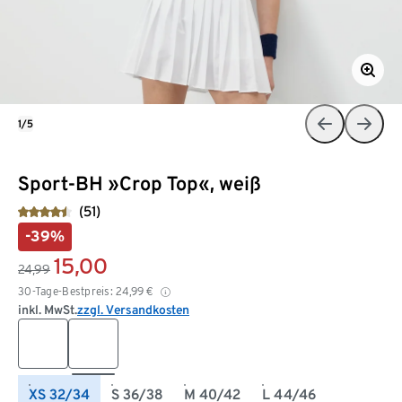
1/5
Sport-BH »Crop Top«, weiß
(51)
-39%
15,00
24,99
30-Tage-Bestpreis:
24,99
€
inkl. MwSt.
zzgl. Versandkosten
XS 32/34
S 36/38
M 40/42
L 44/46