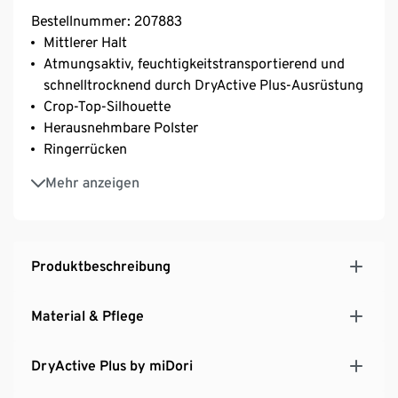
Bestellnummer: 207883
Mittlerer Halt
Atmungsaktiv, feuchtigkeitstransportierend und
schnelltrocknend durch DryActive Plus-Ausrüstung
Crop-Top-Silhouette
Herausnehmbare Polster
Ringerrücken
Vorne und hinten mehrlagig verarbeitet
Mehr anzeigen
Optimaler Halt durch breites Unterbrustgummi mit
kontrastfarbendem Streifen und breite Träger
Rundhalsausschnitt
Ohne Verschluss
Produktbeschreibung
Softes, elastisches Material mit der Faser Creora® –
für einen optimalen Bodyforming-Effekt
Material & Pflege
DryActive Plus by miDori