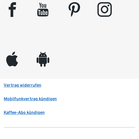
facebook
youtube
pinterest
instagram
appleinc
android
Vertrag widerrufen
Mobilfunkvertrag kündigen
Kaffee-Abo kündigen