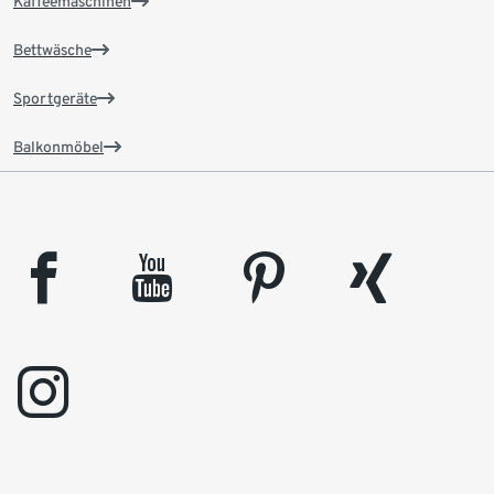
Kaffeemaschinen
Bettwäsche
Sportgeräte
Balkonmöbel
facebook
youtube
pinterest
xing
instagram