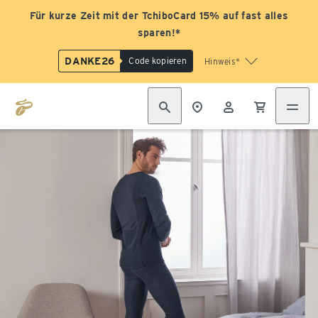
Für kurze Zeit mit der TchiboCard 15% auf fast alles
sparen!*
DANKE26
Code kopieren
Hinweis*