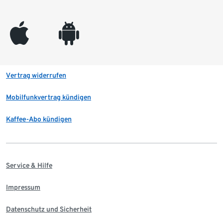
appleinc
android
Vertrag widerrufen
Mobilfunkvertrag kündigen
Kaffee-Abo kündigen
Service & Hilfe
Impressum
Datenschutz und Sicherheit