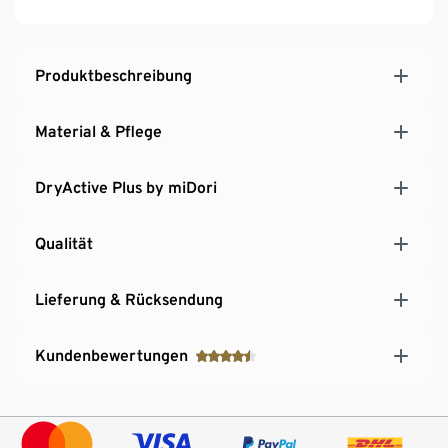
Outdooraktivitäten, z.B. Camping, Skifahren oder
andere Wintersportarten
Extraflache Nähte
Produktbeschreibung
Mit Elasthan: formbeständig, perfekter Sitz bei
voller Bewegungsfreiheit
Material & Pflege
Mit DryActive Plus-Ausrüstung
DryActive Plus by miDori
Qualität
Lieferung & Rücksendung
Kundenbewertungen