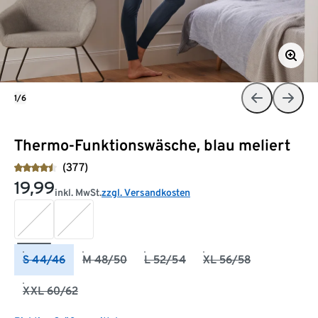
1/6
Thermo-Funktionswäsche, blau meliert
(377)
19,99
inkl. MwSt.
zzgl. Versandkosten
S 44/46
M 48/50
L 52/54
XL 56/58
XXL 60/62