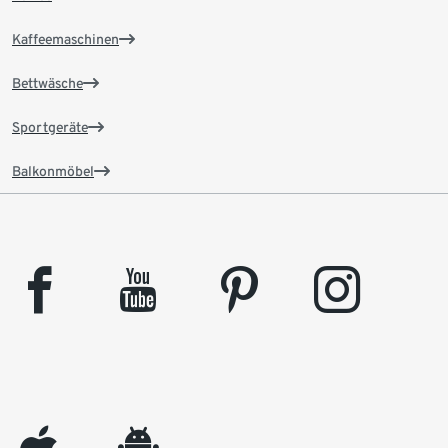
Kaffeemaschinen
Bettwäsche
Sportgeräte
Balkonmöbel
facebook
youtube
pinterest
instagram