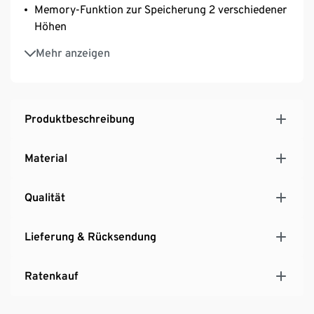
Memory-Funktion zur Speicherung 2 verschiedener
Höhen
Nivellierbare Gleiter
Mehr anzeigen
Unterstützt ergonomisches Arbeiten
Melaminharzbeschichtet
Hochwertige ABS-Kanten
Tischplatte Navarra-Eiche-Nachbildung, Gestell in
Produktbeschreibung
Schwarz
Hersteller: Germania Werk Krome GmbH & Co. KG
Material
MADE IN GERMANY
Qualität
Lieferung & Rücksendung
Ratenkauf