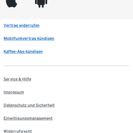
appleinc
android
Vertrag widerrufen
Mobilfunkvertrag kündigen
Kaffee-Abo kündigen
Service & Hilfe
Impressum
Datenschutz und Sicherheit
Einwilligungsmanagement
Widerrufsrecht