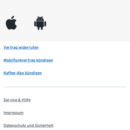
appleinc
android
Vertrag widerrufen
Mobilfunkvertrag kündigen
Kaffee-Abo kündigen
Service & Hilfe
Impressum
Datenschutz und Sicherheit