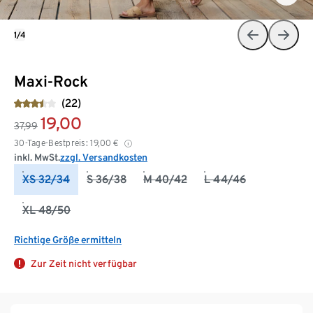
1/4
Maxi-Rock
(22)
19,00
37,99
30-Tage-Bestpreis:
19,00
€
inkl. MwSt.
zzgl. Versandkosten
XS 32/34
S 36/38
M 40/42
L 44/46
XL 48/50
Richtige Größe ermitteln
Zur Zeit nicht verfügbar