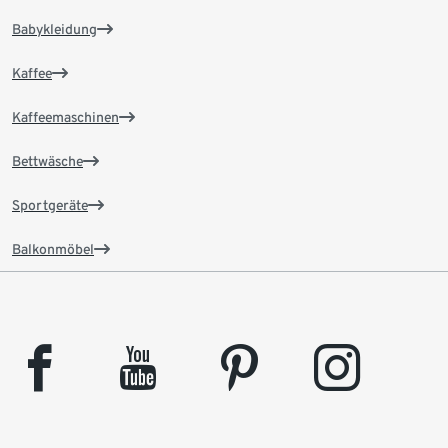
Babykleidung
Kaffee
Kaffeemaschinen
Bettwäsche
Sportgeräte
Balkonmöbel
facebook
youtube
pinterest
instagram