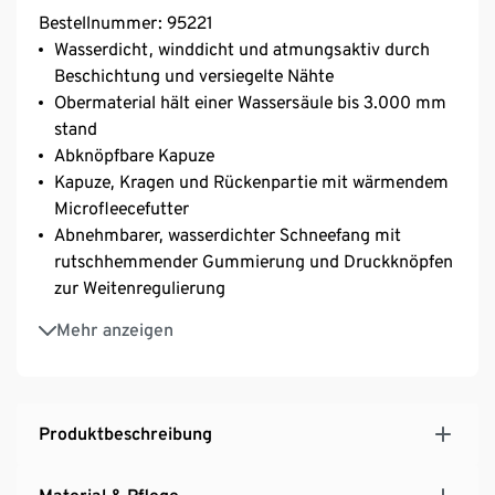
Bestellnummer: 95221
Wasserdicht, winddicht und atmungsaktiv durch
Beschichtung und versiegelte Nähte
Obermaterial hält einer Wassersäule bis 3.000 mm
stand
Abknöpfbare Kapuze
Kapuze, Kragen und Rückenpartie mit wärmendem
Microfleecefutter
Abnehmbarer, wasserdichter Schneefang mit
rutschhemmender Gummierung und Druckknöpfen
zur Weitenregulierung
Reflektoren auf Vorder- und Rückseite
Mehr anzeigen
2 Eingrifftaschen mit Reißverschluss
Skipass-Tasche am Ärmel
Verstellbare Ärmelbündchen mit Klettverschluss zur
Weitenregulierung
Produktbeschreibung
Wärmende Thermowattierung
Weiches, strapazierfähiges Obermaterial – Mit