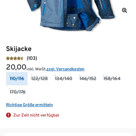
Skijacke
(103)
20,00
inkl. MwSt.
zzgl. Versandkosten
110/116
122/128
134/140
146/152
158/164
170/176
Richtige Größe ermitteln
Zur Zeit nicht verfügbar