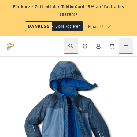
Für kurze Zeit mit der TchiboCard 15% auf fast alles
sparen!*
DANKE26
Code kopieren
Hinweis*