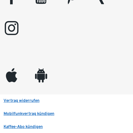
instagram
appleinc
android
Vertrag widerrufen
Mobilfunkvertrag kündigen
Kaffee-Abo kündigen