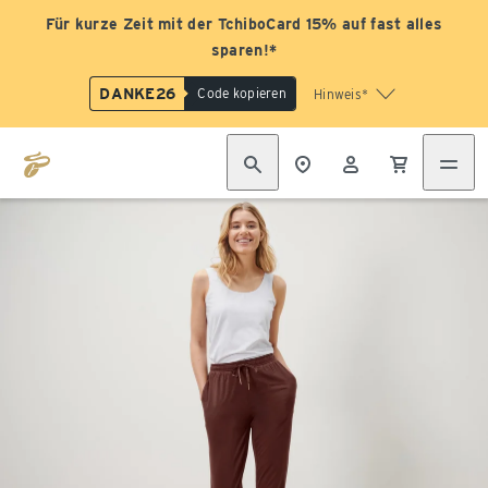
Für kurze Zeit mit der TchiboCard 15% auf fast alles
sparen!*
DANKE26
Code kopieren
Hinweis*