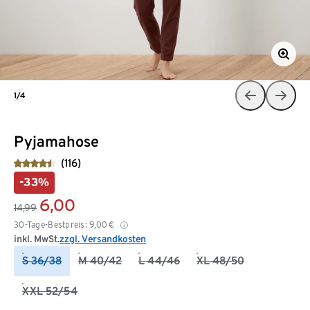
1/4
Pyjamahose
(116)
-33%
6,00
14,99
30-Tage-Bestpreis:
9,00
€
inkl. MwSt.
zzgl. Versandkosten
S 36/38
M 40/42
L 44/46
XL 48/50
XXL 52/54