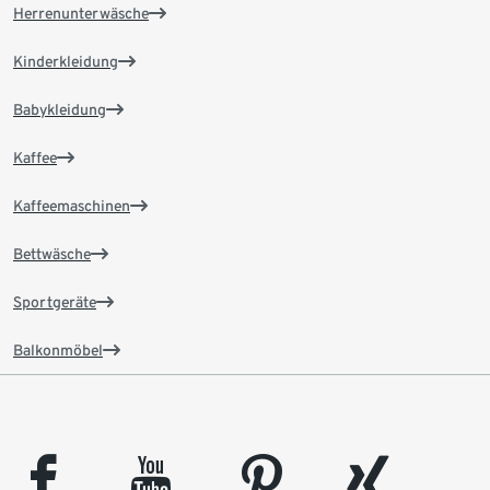
Herrenunterwäsche
Kinderkleidung
Babykleidung
Kaffee
Kaffeemaschinen
Bettwäsche
Sportgeräte
Balkonmöbel
facebook
youtube
pinterest
xing