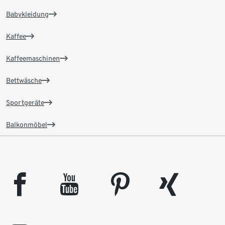
Babykleidung
Kaffee
Kaffeemaschinen
Bettwäsche
Sportgeräte
Balkonmöbel
facebook
youtube
pinterest
xing