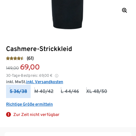
Cashmere-Strickkleid
(61)
69,00
149,00
30-Tage-Bestpreis:
69,00
€
inkl. MwSt.
inkl. Versandkosten
S 36/38
M 40/42
L 44/46
XL 48/50
Richtige Größe ermitteln
Zur Zeit nicht verfügbar