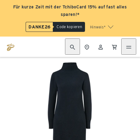
Für kurze Zeit mit der TchiboCard 15% auf fast alles
sparen!*
DANKE26
Code kopieren
Hinweis*