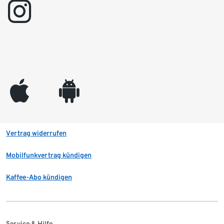
instagram
appleinc
android
Vertrag widerrufen
Mobilfunkvertrag kündigen
Kaffee-Abo kündigen
Service & Hilfe