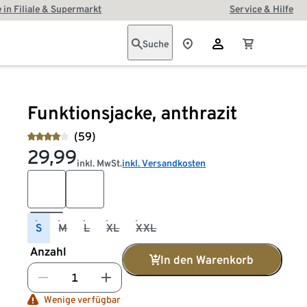
 in Filiale & Supermarkt
Service & Hilfe
Suche
Funktionsjacke, anthrazit
(59)
29,99
inkl. MwSt.
inkl. Versandkosten
S
M
L
XL
XXL
Anzahl
In den Warenkorb
Wenige verfügbar