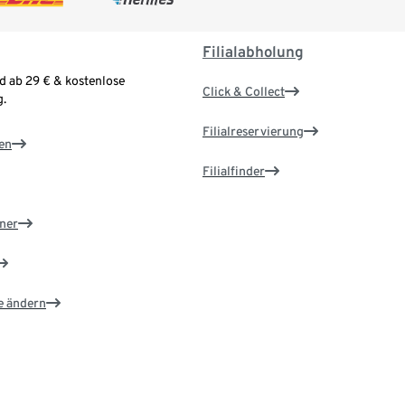
Filialabholung
d ab 29 € & kostenlose
Click & Collect
.
Filialreservierung
en
Filialfinder
ner
e ändern