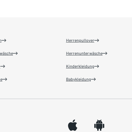
n
Herrenpullover
wäsche
Herrenunterwäsche
n
Kinderkleidung
e
Babykleidung
appleinc
android