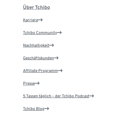
Über Tchibo
Karriere
Tchibo Community
Nachhaltigkeit
Geschäftskunden
Affiliate Programm
Presse
5 Tassen täglich – der Tchibo Podcast
Tchibo Blog