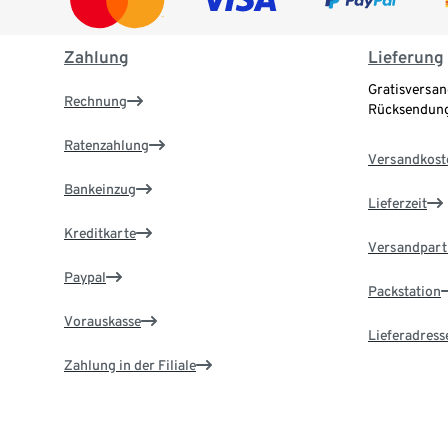
Zahlung
Lieferung
Gratisversan
Rechnung
Rücksendung
Ratenzahlung
Versandkost
Bankeinzug
Lieferzeit
Kreditkarte
Versandpart
Paypal
Packstation
Vorauskasse
Lieferadress
Zahlung in der Filiale