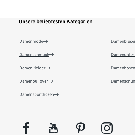
Unsere beliebtesten Kategorien
Damenmode
Damenbluse
Damenschmuck
Damenunter
Damenkleider
Damenhose
Damenpullover
Damenschuh
Damensporthosen
facebook
youtube
pinterest
instagram