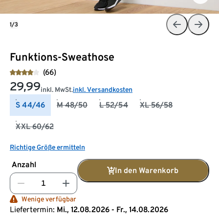
1/3
Funktions-Sweathose
(66)
29,99
inkl. MwSt.
inkl. Versandkosten
S 44/46
M 48/50
L 52/54
XL 56/58
XXL 60/62
Richtige Größe ermitteln
Anzahl
In den Warenkorb
Wenige verfügbar
Liefertermin:
Mi., 12.08.2026 - Fr., 14.08.2026