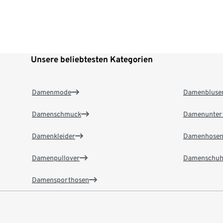
Unsere beliebtesten Kategorien
Damenmode
Damenbluse
Damenschmuck
Damenunter
Damenkleider
Damenhose
Damenpullover
Damenschuh
Damensporthosen