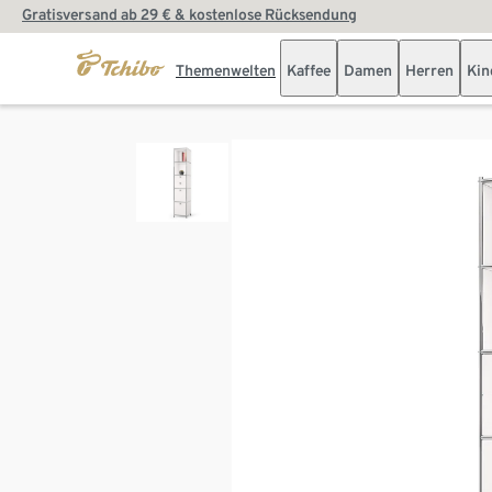
Gratisversand ab 29 € & kostenlose Rücksendung
Themenwelten
Kaffee
Damen
Herren
Kin