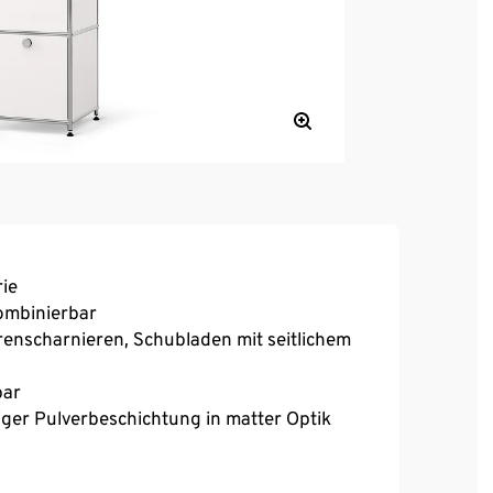
ie
kombinierbar
renscharnieren, Schubladen mit seitlichem
bar
iger Pulverbeschichtung in matter Optik
 einen festen Stand auch auf unebenen