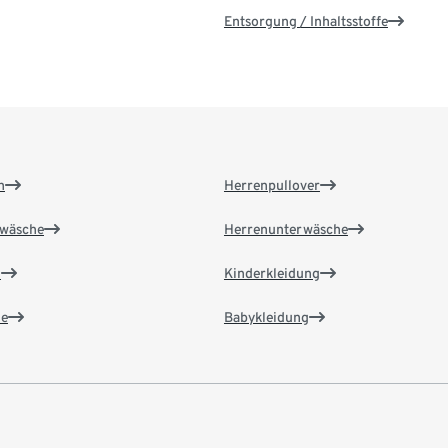
Entsorgung / Inhaltsstoffe
n
Herrenpullover
wäsche
Herrenunterwäsche
n
Kinderkleidung
e
Babykleidung