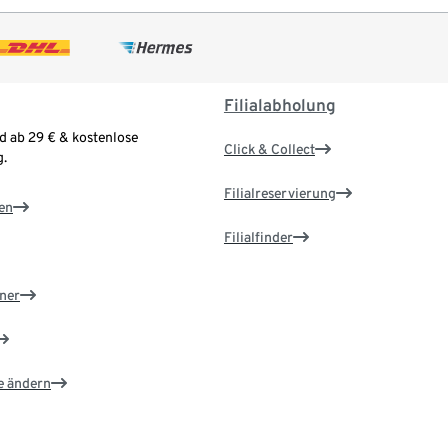
Filialabholung
d ab 29 € & kostenlose
Click & Collect
.
Filialreservierung
en
Filialfinder
ner
e ändern