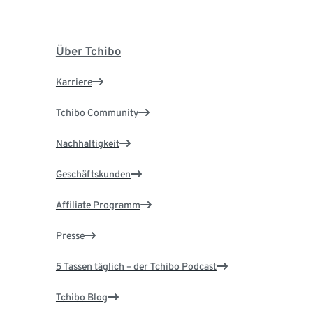
Über Tchibo
Karriere
Tchibo Community
Nachhaltigkeit
Geschäftskunden
Affiliate Programm
Presse
5 Tassen täglich – der Tchibo Podcast
Tchibo Blog