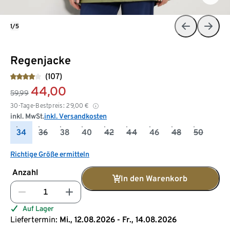
1/5
Regenjacke
(107)
44,00
59,99
30-Tage-Bestpreis:
29,00
€
inkl. MwSt.
inkl. Versandkosten
34
36
38
40
42
44
46
48
50
Richtige Größe ermitteln
Anzahl
In den Warenkorb
Auf Lager
Liefertermin:
Mi., 12.08.2026 - Fr., 14.08.2026