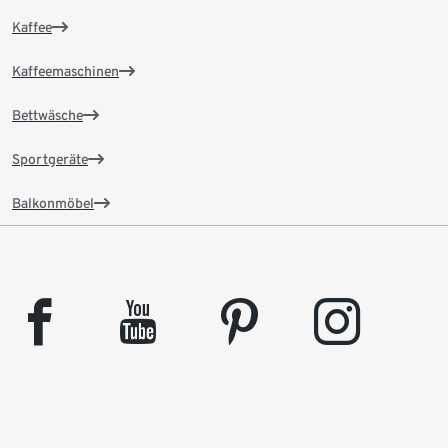
Kaffee
Kaffeemaschinen
Bettwäsche
Sportgeräte
Balkonmöbel
facebook
youtube
pinterest
instagram