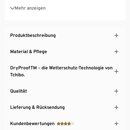
Übergroße Kapuze ‒ verstellbar durch Kordeln
Mehr anzeigen
Leichte A-Linie und Kellerfalte im Rücken
Verdeckter Frontreißverschluss und 2 große
Taschen vorne
Ärmelabschluss verstellbar
Produktbeschreibung
Abgerundete und verlängerte Rückenpartie
Material & Pflege
DryProofTM – die Wetterschutz-Technologie von
Tchibo.
Qualität
Lieferung & Rücksendung
Kundenbewertungen