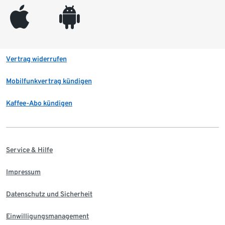
appleinc
android
Vertrag widerrufen
Mobilfunkvertrag kündigen
Kaffee-Abo kündigen
Service & Hilfe
Impressum
Datenschutz und Sicherheit
Einwilligungsmanagement