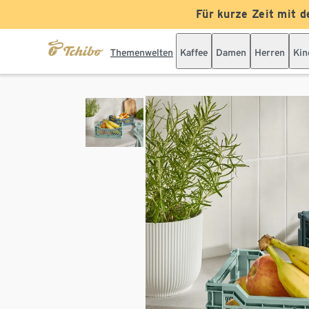
Für kurze Zeit mit d
Themenwelten
Kaffee
Damen
Herren
Kin