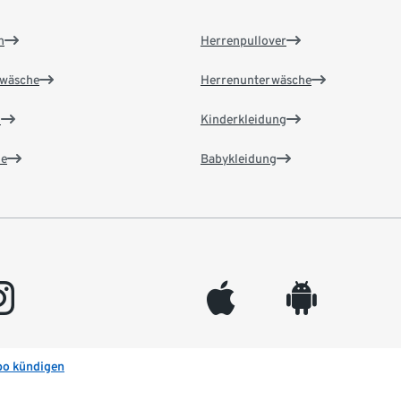
n
Herrenpullover
wäsche
Herrenunterwäsche
n
Kinderkleidung
e
Babykleidung
gram
appleinc
android
bo kündigen