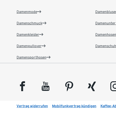
Damenmode
Damenbluse
Damenschmuck
Damenunter
Damenkleider
Damenhose
Damenpullover
Damenschuh
Damensporthosen
facebook
youtube
pinterest
xing
insta
Vertrag widerrufen
Mobilfunkvertrag kündigen
Kaffee-A