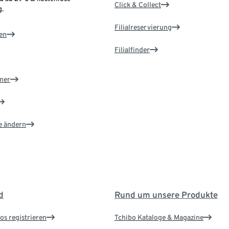
Click & Collect
.
Filialreservierung
en
Filialfinder
ner
e ändern
d
Rund um unsere Produkte
os registrieren
Tchibo Kataloge & Magazine