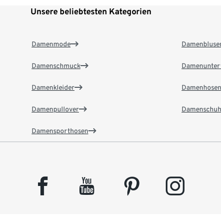
Unsere beliebtesten Kategorien
Damenmode
Damenbluse
Damenschmuck
Damenunter
Damenkleider
Damenhose
Damenpullover
Damenschuh
Damensporthosen
facebook
youtube
pinterest
instagram