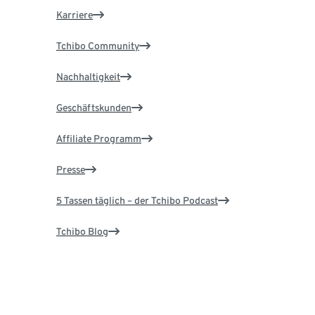
Karriere
Tchibo Community
Nachhaltigkeit
Geschäftskunden
Affiliate Programm
Presse
5 Tassen täglich – der Tchibo Podcast
Tchibo Blog