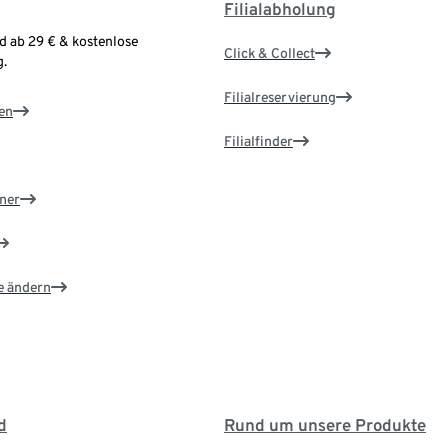
Filialabholung
d ab 29 € & kostenlose
Click & Collect
.
Filialreservierung
en
Filialfinder
ner
e ändern
d
Rund um unsere Produkte