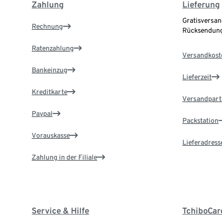
Zahlung
Lieferung
Gratisversan
Rechnung
Rücksendung
Ratenzahlung
Versandkost
Bankeinzug
Lieferzeit
Kreditkarte
Versandpart
Paypal
Packstation
Vorauskasse
Lieferadress
Zahlung in der Filiale
Service & Hilfe
TchiboCar