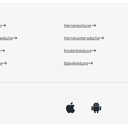
n
Herrenpullover
wäsche
Herrenunterwäsche
n
Kinderkleidung
e
Babykleidung
appleinc
android