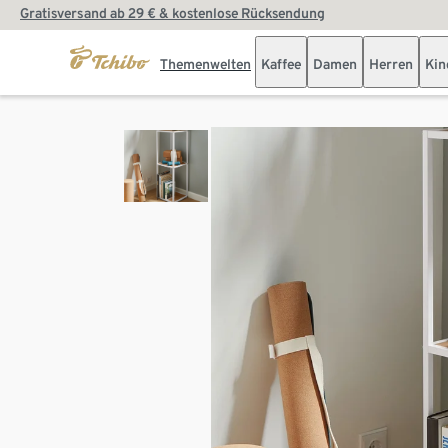
Gratisversand ab 29 € & kostenlose Rücksendung
Themenwelten
Kaffee
Damen
Herren
Kin