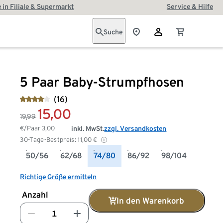
 in Filiale & Supermarkt
Service & Hilfe
Suche
5 Paar Baby-Strumpfhosen
(16)
15,00
19,99
€/Paar
3,00
inkl. MwSt.
zzgl. Versandkosten
30-Tage-Bestpreis:
11,00
€
50/56
62/68
74/80
86/92
98/104
Richtige Größe ermitteln
Anzahl
In den Warenkorb