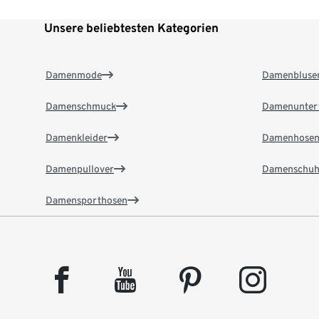
Unsere beliebtesten Kategorien
Damenmode
Damenbluse
Damenschmuck
Damenunter
Damenkleider
Damenhose
Damenpullover
Damenschuh
Damensporthosen
facebook
youtube
pinterest
instagram