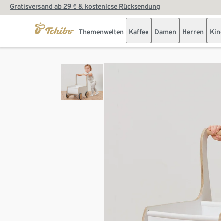
Gratisversand ab 29 € & kostenlose Rücksendung
Themenwelten
Kaffee
Damen
Herren
Kin