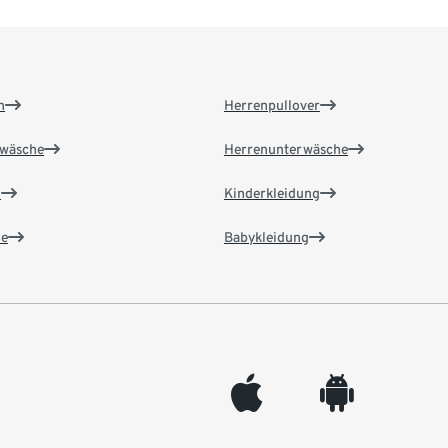
n
Herrenpullover
wäsche
Herrenunterwäsche
n
Kinderkleidung
e
Babykleidung
appleinc
android