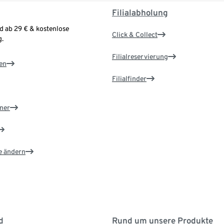
Filialabholung
d ab 29 € & kostenlose
Click & Collect
.
Filialreservierung
en
Filialfinder
ner
e ändern
d
Rund um unsere Produkte