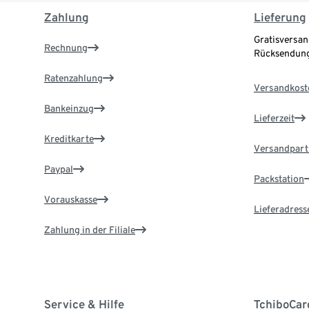
Zahlung
Lieferung
Gratisversan
Rechnung
Rücksendung
Ratenzahlung
Versandkost
Bankeinzug
Lieferzeit
Kreditkarte
Versandpart
Paypal
Packstation
Vorauskasse
Lieferadress
Zahlung in der Filiale
Service & Hilfe
TchiboCar