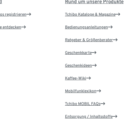
d
Rund um unsere Produkte
os registrieren
Tchibo Kataloge & Magazine
le entdecken
Bedienungsanleitungen
Ratgeber & Größenberater
Geschenkkarte
Geschenkideen
Kaffee-Wiki
Mobilfunklexikon
Tchibo MOBIL FAQs
Entsorgung / Inhaltsstoffe