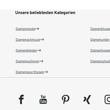
Unsere beliebtesten Kategorien
Damenmode
Damenbluse
Damenschmuck
Damenunter
Damenkleider
Damenhose
Damenpullover
Damenschuh
Damensporthosen
facebook
youtube
pinterest
xing
insta