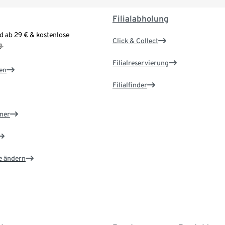
Filialabholung
d ab 29 € & kostenlose
Click & Collect
.
Filialreservierung
en
Filialfinder
ner
e ändern