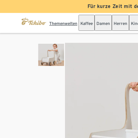
Für kurze Zeit mit d
Themenwelten
Kaffee
Damen
Herren
Kin