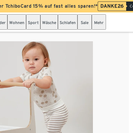
er TchiboCard 15% auf fast alles sparen!*
DANKE26
C
der
Wohnen
Sport
Wäsche
Schlafen
Sale
Mehr