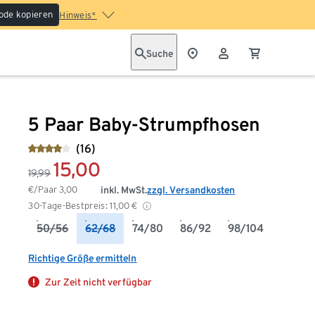
ode kopieren
Hinweis*
Suche
5 Paar Baby-Strumpfhosen
(16)
15,00
19,99
€/Paar
3,00
inkl. MwSt.
zzgl. Versandkosten
30-Tage-Bestpreis:
11,00
€
50/56
62/68
74/80
86/92
98/104
Richtige Größe ermitteln
Zur Zeit nicht verfügbar