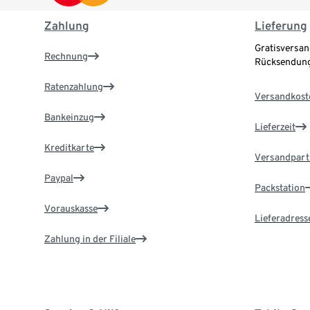
Zahlung
Lieferung
Gratisversan
Rechnung
Rücksendung
Ratenzahlung
Versandkost
Bankeinzug
Lieferzeit
Kreditkarte
Versandpart
Paypal
Packstation
Vorauskasse
Lieferadress
Zahlung in der Filiale