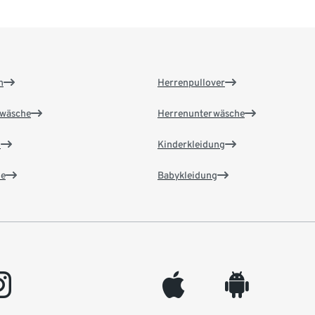
n
Herrenpullover
wäsche
Herrenunterwäsche
n
Kinderkleidung
e
Babykleidung
gram
appleinc
android