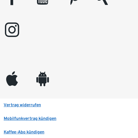
instagram
appleinc
android
Vertrag widerrufen
Mobilfunkvertrag kündigen
Kaffee-Abo kündigen