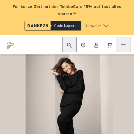
Für kurze Zeit mit der TchiboCard 15% auf fast alles
sparen!*
DANKE26
Code kopieren
Hinweis*