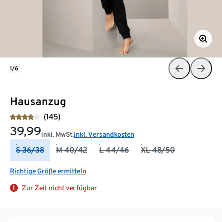
1/6
Hausanzug
(145)
39,99
inkl. MwSt.
inkl. Versandkosten
S 36/38
M 40/42
L 44/46
XL 48/50
Richtige Größe ermitteln
Zur Zeit nicht verfügbar