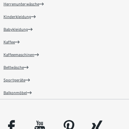
Herrenunterwäsche
Kinderkleidung
Babykleidung
Kaffee
Kaffeemaschinen
Bettwäsche
Sportgeräte
Balkonmöbel
facebook
youtube
pinterest
xing