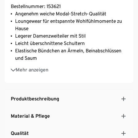
Bestellnummer: 153621
Angenehm weiche Modal-Stretch-Qualität
Loungewear für entspannte Wohlfühlmomente zu
Hause
Legerer Damenzweiteiler mit Stil
Leicht überschnittene Schultern
Elastische Bündchen an Ärmeln, Beinabschlüssen
und Saum
Hose mit seitlichen Taschen und Bündchen am
Mehr anzeigen
Beinabschluss
Hose mit elastischem Bund und Bindeband im Stil
einer klassischen Jogginghose
Mit Elasthan: formbeständig, perfekter Sitz, hoher
Produktbeschreibung
Tragekomfort
Material & Pflege
Qualität