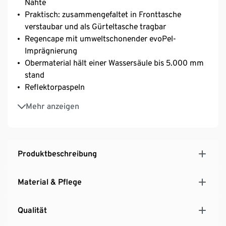
Nähte
Praktisch: zusammengefaltet in Fronttasche
verstaubar und als Gürteltasche tragbar
Regencape mit umweltschonender evoPel-
Imprägnierung
Obermaterial hält einer Wassersäule bis 5.000 mm
stand
Reflektorpaspeln
Mit seitlichen Druckknöpfen zum Verschließen der
Mehr anzeigen
Armlöcher
Weitenverstellbare Kapuze mit kleinem Schirm
Halsausschnitt mit Klettverschluss zur
Weitenregulierung
Produktbeschreibung
Alternative zur Regenjacke – ideal auch beim
Fahrradfahren
Material & Pflege
Qualität