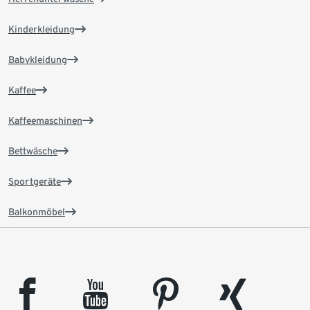
Kinderkleidung
Babykleidung
Kaffee
Kaffeemaschinen
Bettwäsche
Sportgeräte
Balkonmöbel
facebook
youtube
pinterest
xing