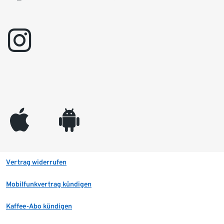
instagram
appleinc
android
Vertrag widerrufen
Mobilfunkvertrag kündigen
Kaffee-Abo kündigen