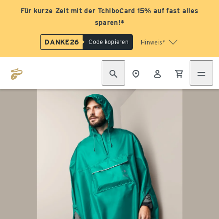
Für kurze Zeit mit der TchiboCard 15% auf fast alles
sparen!*
DANKE26
Code kopieren
Hinweis*