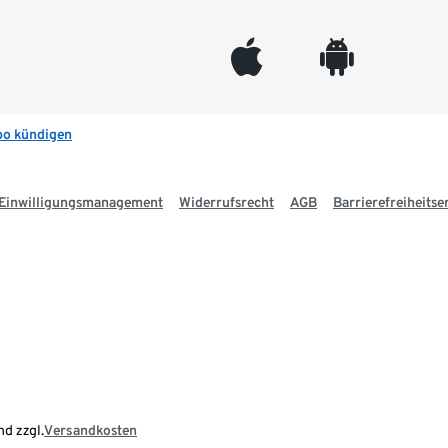
appleinc
android
bo kündigen
Einwilligungsmanagement
Widerrufsrecht
AGB
Barrierefreiheitse
nd zzgl.
Versandkosten