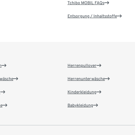
Tchibo MOBIL FAQs
Entsorgung / Inhaltsstoffe
n
Herrenpullover
wäsche
Herrenunterwäsche
n
Kinderkleidung
e
Babykleidung