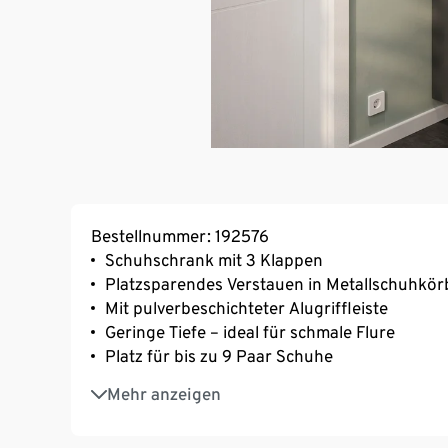
Bestellnummer: 192576
Schuhschrank mit 3 Klappen
Platzsparendes Verstauen in Metallschuhkö
Mit pulverbeschichteter Alugriffleiste
Geringe Tiefe – ideal für schmale Flure
Platz für bis zu 9 Paar Schuhe
Widerstandsfähige Melaminharzbeschichtun
Mehr anzeigen
Stoßfeste ABS-Kanten
Umweltfreundlich ohne Styropor verpackt