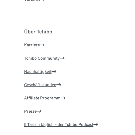
Über Tchibo
Karriere
Tchibo Community
Nachhaltigkeit
Geschäftskunden
Affiliate Programm
Presse
5 Tassen täglich – der Tchibo Podcast