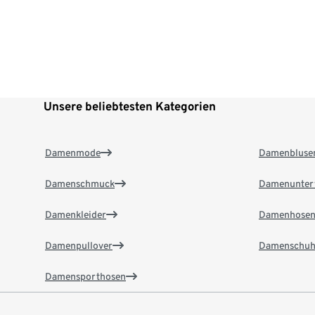
Unsere beliebtesten Kategorien
Damenmode
Damenbluse
Damenschmuck
Damenunter
Damenkleider
Damenhose
Damenpullover
Damenschuh
Damensporthosen