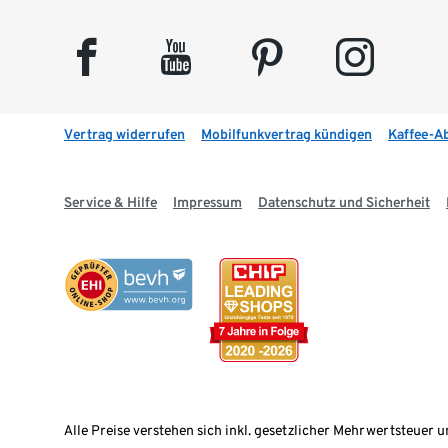
facebook
youtube
pinterest
instagram
Vertrag widerrufen
Mobilfunkvertrag kündigen
Kaffee-A
Service & Hilfe
Impressum
Datenschutz und Sicherheit
Alle Preise verstehen sich inkl. gesetzlicher Mehrwertsteuer u