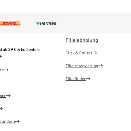
Filialabholung
d ab 29 € & kostenlose
Click & Collect
.
Filialreservierung
en
Filialfinder
ner
e ändern