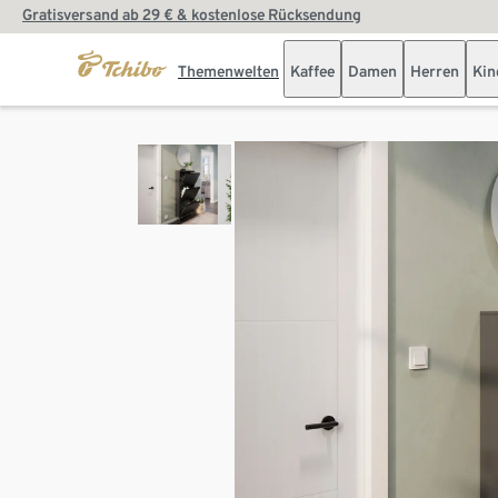
Gratisversand ab 29 € & kostenlose Rücksendung
Themenwelten
Kaffee
Damen
Herren
Kin