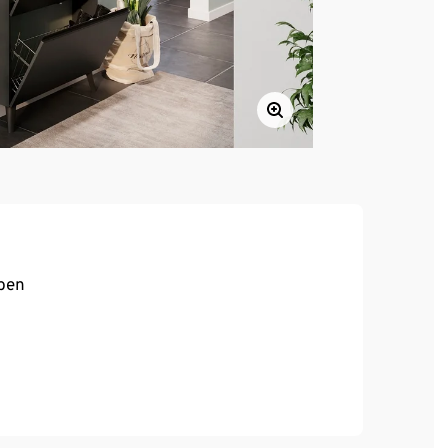
rben
g