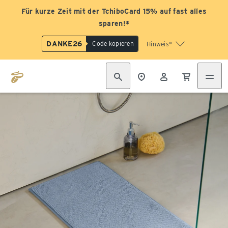
Für kurze Zeit mit der TchiboCard 15% auf fast alles
sparen!*
DANKE26
Code kopieren
Hinweis*