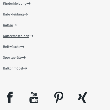
Kinderkleidung
Babykleidung
Kaffee
Kaffeemaschinen
Bettwäsche
Sportgeräte
Balkonmöbel
facebook
youtube
pinterest
xing