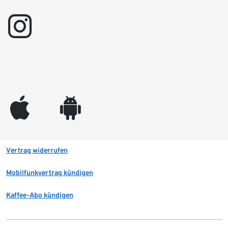
instagram
appleinc
android
Vertrag widerrufen
Mobilfunkvertrag kündigen
Kaffee-Abo kündigen