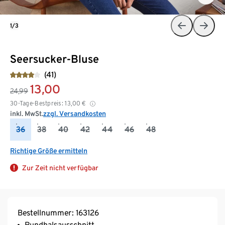
1/3
Seersucker-Bluse
(41)
13,00
24,99
30-Tage-Bestpreis:
13,00
€
inkl. MwSt.
zzgl. Versandkosten
36
38
40
42
44
46
48
Richtige Größe ermitteln
Zur Zeit nicht verfügbar
Bestellnummer: 163126
Rundhalsausschnitt