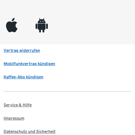
appleinc
android
Vertrag widerrufen
Mobilfunkvertrag kündigen
Kaffee-Abo kündigen
Service & Hilfe
Impressum
Datenschutz und Sicherheit