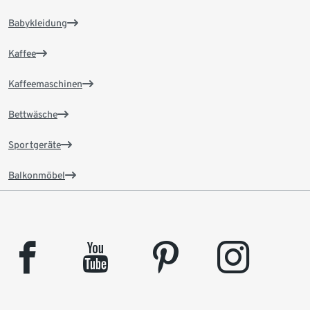
Babykleidung
Kaffee
Kaffeemaschinen
Bettwäsche
Sportgeräte
Balkonmöbel
facebook
youtube
pinterest
instagram