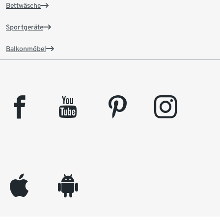
Bettwäsche
Sportgeräte
Balkonmöbel
facebook
youtube
pinterest
instagram
appleinc
android