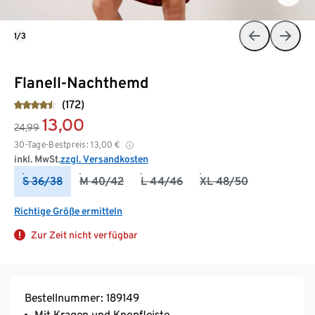
1/3
Flanell-Nachthemd
(172)
13,00
24,99
30-Tage-Bestpreis:
13,00
€
inkl. MwSt.
zzgl. Versandkosten
S 36/38
M 40/42
L 44/46
XL 48/50
Richtige Größe ermitteln
Zur Zeit nicht verfügbar
Bestellnummer: 189149
Mit Kragen und Knopfleiste