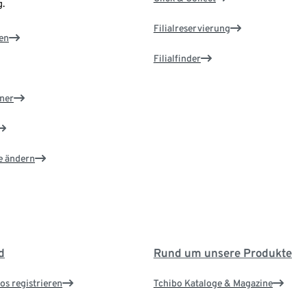
.
Filialreservierung
en
Filialfinder
ner
e ändern
d
Rund um unsere Produkte
os registrieren
Tchibo Kataloge & Magazine