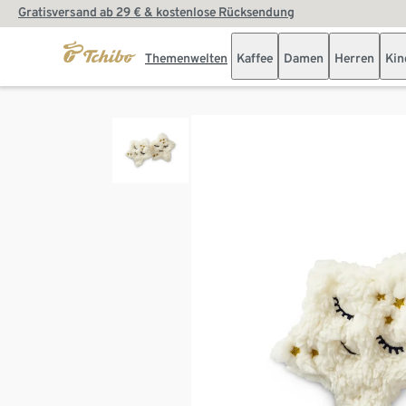
Gratisversand ab 29 € & kostenlose Rücksendung
Themenwelten
Kaffee
Damen
Herren
Kin