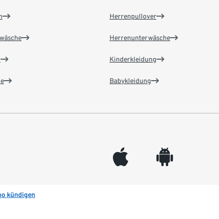
n
Herrenpullover
wäsche
Herrenunterwäsche
n
Kinderkleidung
e
Babykleidung
appleinc
android
bo kündigen