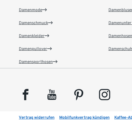
Damenmode
Damenbluse
Damenschmuck
Damenunter
Damenkleider
Damenhose
Damenpullover
Damenschuh
Damensporthosen
facebook
youtube
pinterest
instagram
Vertrag widerrufen
Mobilfunkvertrag kündigen
Kaffee-A