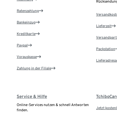
Rücksendung
Ratenzahlung
Versandkost
Bankeinzug
Lieferzeit
Kreditkarte
Versandpart
Paypal
Packstation
Vorauskasse
Lieferadress
Zahlung in der Filiale
Service & Hilfe
TchiboCar
Online-Services nutzen & schnell Antworten
Jetzt kostenl
finden.