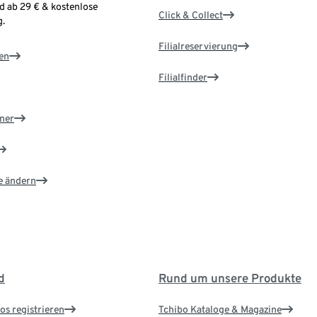
d ab 29 € & kostenlose
Click & Collect
.
Filialreservierung
en
Filialfinder
ner
e ändern
d
Rund um unsere Produkte
os registrieren
Tchibo Kataloge & Magazine