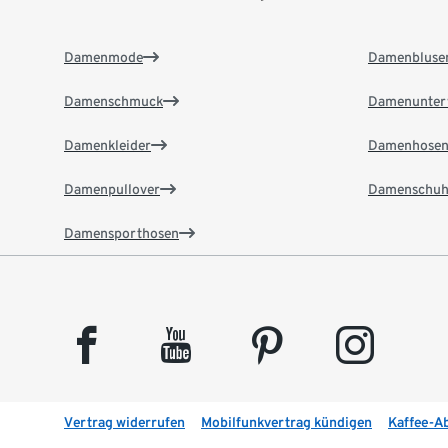
Damenmode
Damenbluse
Damenschmuck
Damenunter
Damenkleider
Damenhose
Damenpullover
Damenschuh
Damensporthosen
facebook
youtube
pinterest
instagram
Vertrag widerrufen
Mobilfunkvertrag kündigen
Kaffee-A