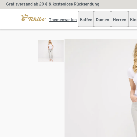
Gratisversand ab 29 € & kostenlose Rücksendung
Themenwelten
Kaffee
Damen
Herren
Kin