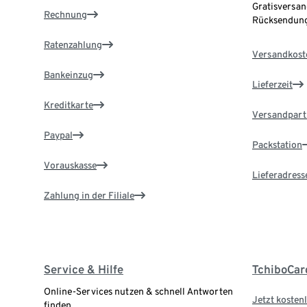
Gratisversan
Rechnung
Rücksendung
Ratenzahlung
Versandkost
Bankeinzug
Lieferzeit
Kreditkarte
Versandpart
Paypal
Packstation
Vorauskasse
Lieferadress
Zahlung in der Filiale
Service & Hilfe
TchiboCar
Online-Services nutzen & schnell Antworten
Jetzt kostenl
finden.