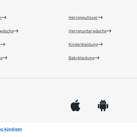
n
Herrenpullover
wäsche
Herrenunterwäsche
n
Kinderkleidung
e
Babykleidung
appleinc
android
bo kündigen