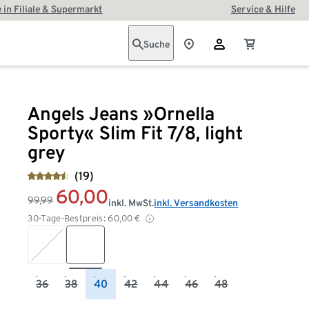
 in Filiale & Supermarkt
Service & Hilfe
Suche
Angels Jeans »Ornella
Sporty« Slim Fit 7/8, light
grey
(19)
60,00
99,99
inkl. MwSt.
inkl. Versandkosten
30-Tage-Bestpreis:
60,00
€
36
38
40
42
44
46
48