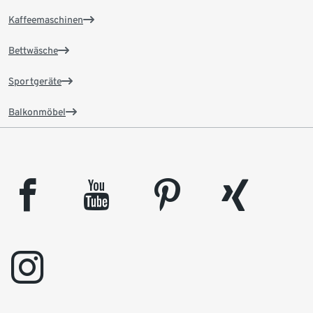
Kaffeemaschinen
Bettwäsche
Sportgeräte
Balkonmöbel
facebook
youtube
pinterest
xing
instagram