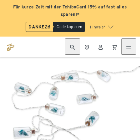
Für kurze Zeit mit der TchiboCard 15% auf fast alles
sparen!*
DANKE26
Code kopieren
Hinweis*