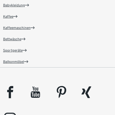
Babykleidung
Kaffee
Kaffeemaschinen
Bettwäsche
Sportgeräte
Balkonmöbel
facebook
youtube
pinterest
xing