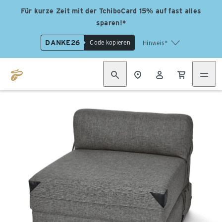
Für kurze Zeit mit der TchiboCard 15% auf fast alles
sparen!*
DANKE26
Code kopieren
Hinweis*