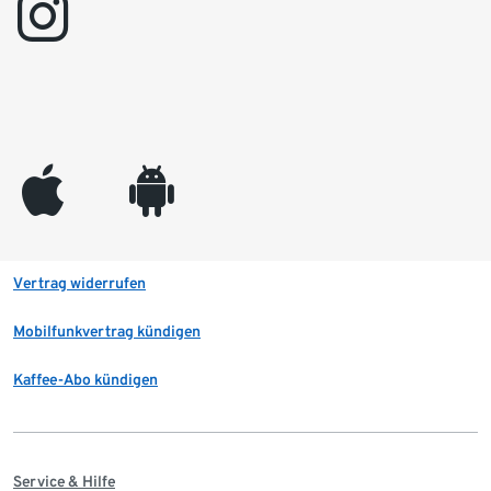
instagram
appleinc
android
Vertrag widerrufen
Mobilfunkvertrag kündigen
Kaffee-Abo kündigen
Service & Hilfe